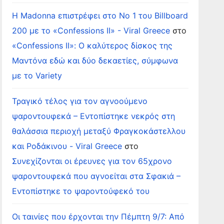
Η Madonna επιστρέφει στο Νο 1 του Billboard
200 με το «Confessions II» - Viral Greece
στο
«Confessions II»: Ο καλύτερος δίσκος της
Μαντόνα εδώ και δύο δεκαετίες, σύμφωνα
με το Variety
Τραγικό τέλος για τον αγνοούμενο
ψαροντουφεκά – Εντοπίστηκε νεκρός στη
θαλάσσια περιοχή μεταξύ Φραγκοκάστελλου
και Ροδάκινου - Viral Greece
στο
Συνεχίζονται οι έρευνες για τον 65χρονο
ψαροντουφεκά που αγνοείται στα Σφακιά –
Εντοπίστηκε το ψαροντούφεκό του
Οι ταινίες που έρχονται την Πέμπτη 9/7: Από