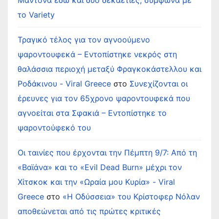
το Variety
Τραγικό τέλος για τον αγνοούμενο
ψαροντουφεκά – Εντοπίστηκε νεκρός στη
θαλάσσια περιοχή μεταξύ Φραγκοκάστελλου και
Ροδάκινου - Viral Greece
στο
Συνεχίζονται οι
έρευνες για τον 65χρονο ψαροντουφεκά που
αγνοείται στα Σφακιά – Εντοπίστηκε το
ψαροντούφεκό του
Οι ταινίες που έρχονται την Πέμπτη 9/7: Από τη
«Βαϊάνα» και το «Evil Dead Burn» μέχρι τον
Χίτσκοκ και την «Ωραία μου Κυρία» - Viral
Greece
στο
«Η Οδύσσεια» του Κρίστοφερ Νόλαν
αποθεώνεται από τις πρώτες κριτικές