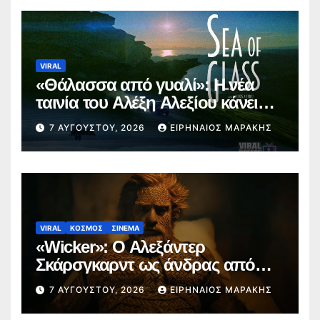
VIRAL
«Θάλασσα από γυαλί»: Η νέα
ταινία του Αλέξη Αλεξίου κάνει
παγκόσμια πρεμιέρα στο
7 ΑΥΓΟΎΣΤΟΥ, 2026
ΕΙΡΗΝΑΊΟΣ ΜΑΡΆΚΗΣ
Φεστιβάλ Εδιμβούργου
VIRAL
ΚΟΣΜΟΣ
ΣΙΝΕΜΑ
«Wicker»: Ο Αλεξάντερ
Σκάρσγκαρντ ως άνδρας από
ψάθα προκαλεί διαδικτυακή
7 ΑΥΓΟΎΣΤΟΥ, 2026
ΕΙΡΗΝΑΊΟΣ ΜΑΡΆΚΗΣ
φρενίτιδα (trailer)