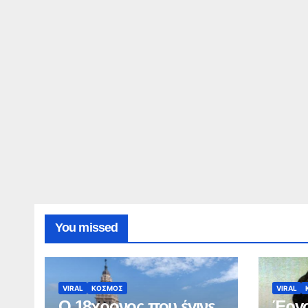
You missed
VIRAL
ΚΟΣΜΟΣ
VIRAL
Ο 18χρονος που έγινε
Έργο