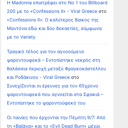
Η Madonna επιστρέφει στο Νο 1 του Billboard
200 με το «Confessions II» - Viral Greece
στο
«Confessions II»: Ο καλύτερος δίσκος της
Μαντόνα εδώ και δύο δεκαετίες, σύμφωνα
με το Variety
Τραγικό τέλος για τον αγνοούμενο
ψαροντουφεκά – Εντοπίστηκε νεκρός στη
θαλάσσια περιοχή μεταξύ Φραγκοκάστελλου
και Ροδάκινου - Viral Greece
στο
Συνεχίζονται οι έρευνες για τον 65χρονο
ψαροντουφεκά που αγνοείται στα Σφακιά –
Εντοπίστηκε το ψαροντούφεκό του
Οι ταινίες που έρχονται την Πέμπτη 9/7: Από
τη «Βαϊάνα» και το «Evil Dead Burn» μέχρι