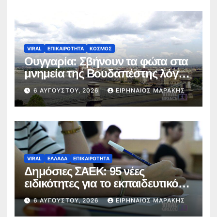
VIRAL
ΕΠΙΚΑΙΡΟΤΗΤΑ
ΚΟΣΜΟΣ
Ουγγαρία: Σβήνουν τα φώτα στα
μνημεία της Βουδαπέστης λόγω
καύσωνα και ενεργειακής πίεσης
6 ΑΥΓΟΎΣΤΟΥ, 2026
ΕΙΡΗΝΑΊΟΣ ΜΑΡΆΚΗΣ
VIRAL
ΕΛΛΑΔΑ
ΕΠΙΚΑΙΡΟΤΗΤΑ
Δημόσιες ΣΑΕΚ: 95 νέες
ειδικότητες για το εκπαιδευτικό
έτος 2026-2027
6 ΑΥΓΟΎΣΤΟΥ, 2026
ΕΙΡΗΝΑΊΟΣ ΜΑΡΆΚΗΣ