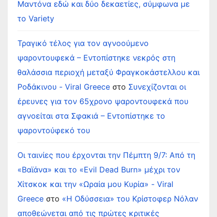
Μαντόνα εδώ και δύο δεκαετίες, σύμφωνα με
το Variety
Τραγικό τέλος για τον αγνοούμενο
ψαροντουφεκά – Εντοπίστηκε νεκρός στη
θαλάσσια περιοχή μεταξύ Φραγκοκάστελλου και
Ροδάκινου - Viral Greece
στο
Συνεχίζονται οι
έρευνες για τον 65χρονο ψαροντουφεκά που
αγνοείται στα Σφακιά – Εντοπίστηκε το
ψαροντούφεκό του
Οι ταινίες που έρχονται την Πέμπτη 9/7: Από τη
«Βαϊάνα» και το «Evil Dead Burn» μέχρι τον
Χίτσκοκ και την «Ωραία μου Κυρία» - Viral
Greece
στο
«Η Οδύσσεια» του Κρίστοφερ Νόλαν
αποθεώνεται από τις πρώτες κριτικές