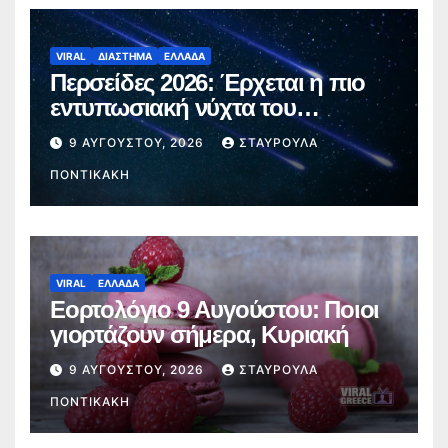
VIRAL
ΔΙΑΣΤΗΜΑ
ΕΛΛΑΔΑ
Περσείδες 2026: Έρχεται η πιο
εντυπωσιακή νύχτα του
καλοκαιριού – Πότε θα δούμε τα
9 ΑΥΓΟΎΣΤΟΥ, 2026
ΣΤΑΥΡΟΎΛΑ
«πεφταστέρια»
ΠΟΝΤΙΚΆΚΗ
VIRAL
ΕΛΛΑΔΑ
Εορτολόγιο 9 Αυγούστου: Ποιοι
γιορτάζουν σήμερα, Κυριακή
9 ΑΥΓΟΎΣΤΟΥ, 2026
ΣΤΑΥΡΟΎΛΑ
ΠΟΝΤΙΚΆΚΗ