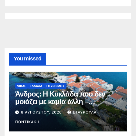
You missed
VIRAL
ΕΛΛΑΔΑ
ΤΟΥΡΙΣΜΟΣ
Άνδρος: Η Κυκλάδα που δεν
μοιάζει με καμία άλλη –
Αρχοντικά, πηγές και μαγευτικές
8 ΑΥΓΟΎΣΤΟΥ, 2026
ΣΤΑΥΡΟΎΛΑ
διαδρομές
ΠΟΝΤΙΚΆΚΗ