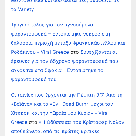
το Variety
Τραγικό τέλος για τον αγνοούμενο
ψαροντουφεκά – Εντοπίστηκε νεκρός στη
θαλάσσια περιοχή μεταξύ Φραγκοκάστελλου και
Ροδάκινου - Viral Greece
στο
Συνεχίζονται οι
έρευνες για τον 65χρονο ψαροντουφεκά που
αγνοείται στα Σφακιά – Εντοπίστηκε το
ψαροντούφεκό του
Οι ταινίες που έρχονται την Πέμπτη 9/7: Από τη
«Βαϊάνα» και το «Evil Dead Burn» μέχρι τον
Χίτσκοκ και την «Ωραία μου Κυρία» - Viral
Greece
στο
«Η Οδύσσεια» του Κρίστοφερ Νόλαν
αποθεώνεται από τις πρώτες κριτικές