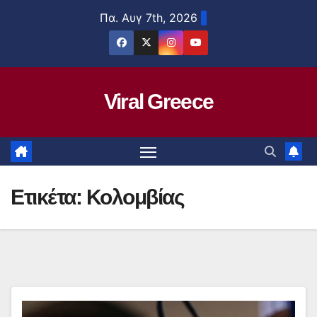
Μετάβαση
Πα. Αυγ 7th, 2026
στο
περιεχόμενο
Viral Greece
Ετικέτα:
Κολομβίας