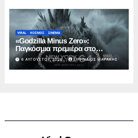
VIRAL
ΚΟΣΜΟΣ
ΣΙΝΕΜΑ
«Godzilla Minus Zero»:
Παγκόσμια πρεμιέρα στο
Φεστιβάλ Κινηματογράφου της
6 ΑΥΓΟΎΣΤΟΥ, 2026
ΕΙΡΗΝΑΊΟΣ ΜΑΡΆΚΗΣ
Νέας Υόρκης (trailer)