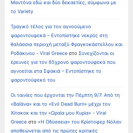
Μαντόνα εδώ και δύο δεκαετίες, σύμφωνα με
το Variety
Τραγικό τέλος για τον αγνοούμενο
ψαροντουφεκά – Εντοπίστηκε νεκρός στη
θαλάσσια περιοχή μεταξύ Φραγκοκάστελλου και
Ροδάκινου - Viral Greece
στο
Συνεχίζονται οι
έρευνες για τον 65χρονο ψαροντουφεκά που
αγνοείται στα Σφακιά – Εντοπίστηκε το
ψαροντούφεκό του
Οι ταινίες που έρχονται την Πέμπτη 9/7: Από τη
«Βαϊάνα» και το «Evil Dead Burn» μέχρι τον
Χίτσκοκ και την «Ωραία μου Κυρία» - Viral
Greece
στο
«Η Οδύσσεια» του Κρίστοφερ Νόλαν
αποθεώνεται από τις πρώτες κριτικές