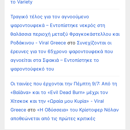
το Variety
Τραγικό τέλος για τον αγνοούμενο
ψαροντουφεκά – Εντοπίστηκε νεκρός στη
θαλάσσια περιοχή μεταξύ Φραγκοκάστελλου και
Ροδάκινου - Viral Greece
στο
Συνεχίζονται οι
έρευνες για τον 65χρονο ψαροντουφεκά που
αγνοείται στα Σφακιά – Εντοπίστηκε το
ψαροντούφεκό του
Οι ταινίες που έρχονται την Πέμπτη 9/7: Από τη
«Βαϊάνα» και το «Evil Dead Burn» μέχρι τον
Χίτσκοκ και την «Ωραία μου Κυρία» - Viral
Greece
στο
«Η Οδύσσεια» του Κρίστοφερ Νόλαν
αποθεώνεται από τις πρώτες κριτικές