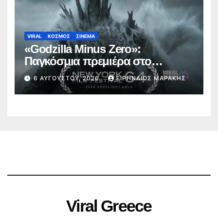
VIRAL
ΚΟΣΜΟΣ
ΣΙΝΕΜΑ
«Godzilla Minus Zero»:
Παγκόσμια πρεμιέρα στο
Φεστιβάλ Κινηματογράφου της
6 ΑΥΓΟΎΣΤΟΥ, 2026
ΕΙΡΗΝΑΊΟΣ ΜΑΡΆΚΗΣ
Νέας Υόρκης (trailer)
Viral Greece