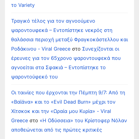
το Variety
Τραγικό τέλος για τον αγνοούμενο
ψαροντουφεκά – Εντοπίστηκε νεκρός στη
θαλάσσια περιοχή μεταξύ Φραγκοκάστελλου και
Ροδάκινου - Viral Greece
στο
Συνεχίζονται οι
έρευνες για τον 65χρονο ψαροντουφεκά που
αγνοείται στα Σφακιά – Εντοπίστηκε το
ψαροντούφεκό του
Οι ταινίες που έρχονται την Πέμπτη 9/7: Από τη
«Βαϊάνα» και το «Evil Dead Burn» μέχρι τον
Χίτσκοκ και την «Ωραία μου Κυρία» - Viral
Greece
στο
«Η Οδύσσεια» του Κρίστοφερ Νόλαν
αποθεώνεται από τις πρώτες κριτικές