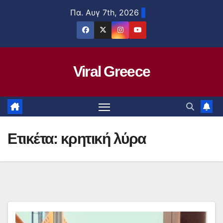
Μετάβαση
Πα. Αυγ 7th, 2026
στο
περιεχόμενο
Viral Greece
Ετικέτα:
κρητική λύρα