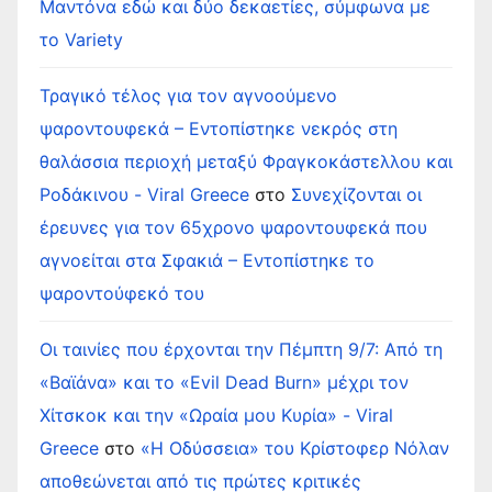
Μαντόνα εδώ και δύο δεκαετίες, σύμφωνα με
το Variety
Τραγικό τέλος για τον αγνοούμενο
ψαροντουφεκά – Εντοπίστηκε νεκρός στη
θαλάσσια περιοχή μεταξύ Φραγκοκάστελλου και
Ροδάκινου - Viral Greece
στο
Συνεχίζονται οι
έρευνες για τον 65χρονο ψαροντουφεκά που
αγνοείται στα Σφακιά – Εντοπίστηκε το
ψαροντούφεκό του
Οι ταινίες που έρχονται την Πέμπτη 9/7: Από τη
«Βαϊάνα» και το «Evil Dead Burn» μέχρι τον
Χίτσκοκ και την «Ωραία μου Κυρία» - Viral
Greece
στο
«Η Οδύσσεια» του Κρίστοφερ Νόλαν
αποθεώνεται από τις πρώτες κριτικές