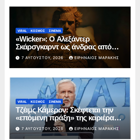
VIRAL
ΚΟΣΜΟΣ
ΣΙΝΕΜΑ
«Wicker»: Ο Αλεξάντερ
Σκάρσγκαρντ ως άνδρας από
ψάθα προκαλεί διαδικτυακή
7 ΑΥΓΟΎΣΤΟΥ, 2026
ΕΙΡΗΝΑΊΟΣ ΜΑΡΆΚΗΣ
φρενίτιδα (trailer)
VIRAL
ΚΟΣΜΟΣ
ΣΙΝΕΜΑ
Τζέιμς Κάμερον: Σκέφτεται την
«επόμενη πράξη» της καριέρας
του πέρα από το σύμπαν του
7 ΑΥΓΟΎΣΤΟΥ, 2026
ΕΙΡΗΝΑΊΟΣ ΜΑΡΆΚΗΣ
Avatar