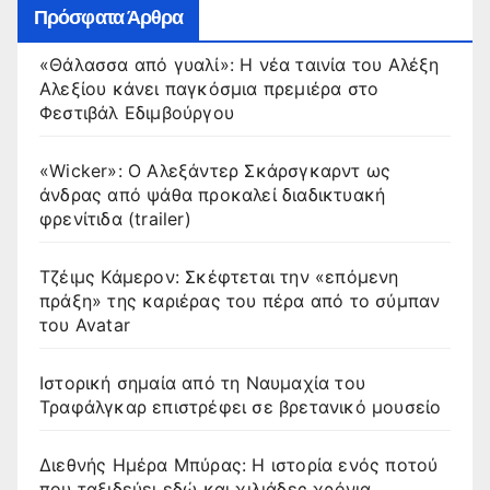
Πρόσφατα Άρθρα
«Θάλασσα από γυαλί»: Η νέα ταινία του Αλέξη
Αλεξίου κάνει παγκόσμια πρεμιέρα στο
Φεστιβάλ Εδιμβούργου
«Wicker»: Ο Αλεξάντερ Σκάρσγκαρντ ως
άνδρας από ψάθα προκαλεί διαδικτυακή
φρενίτιδα (trailer)
Τζέιμς Κάμερον: Σκέφτεται την «επόμενη
πράξη» της καριέρας του πέρα από το σύμπαν
του Avatar
Ιστορική σημαία από τη Ναυμαχία του
Τραφάλγκαρ επιστρέφει σε βρετανικό μουσείο
Διεθνής Ημέρα Μπύρας: Η ιστορία ενός ποτού
που ταξιδεύει εδώ και χιλιάδες χρόνια