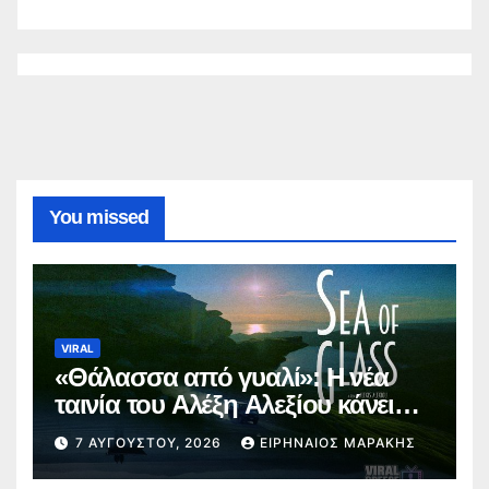
You missed
VIRAL
«Θάλασσα από γυαλί»: Η νέα
ταινία του Αλέξη Αλεξίου κάνει
παγκόσμια πρεμιέρα στο
7 ΑΥΓΟΎΣΤΟΥ, 2026
ΕΙΡΗΝΑΊΟΣ ΜΑΡΆΚΗΣ
Φεστιβάλ Εδιμβούργου