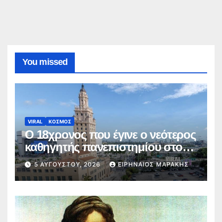
You missed
VIRAL
ΚΟΣΜΟΣ
Ο 18χρονος που έγινε ο νεότερος
καθηγητής πανεπιστημίου στον
κόσμο
5 ΑΥΓΟΎΣΤΟΥ, 2026
ΕΙΡΗΝΑΊΟΣ ΜΑΡΆΚΗΣ