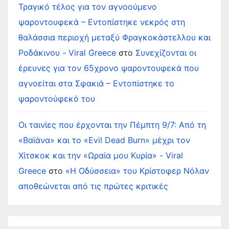
Τραγικό τέλος για τον αγνοούμενο
ψαροντουφεκά – Εντοπίστηκε νεκρός στη
θαλάσσια περιοχή μεταξύ Φραγκοκάστελλου και
Ροδάκινου - Viral Greece
στο
Συνεχίζονται οι
έρευνες για τον 65χρονο ψαροντουφεκά που
αγνοείται στα Σφακιά – Εντοπίστηκε το
ψαροντούφεκό του
Οι ταινίες που έρχονται την Πέμπτη 9/7: Από τη
«Βαϊάνα» και το «Evil Dead Burn» μέχρι τον
Χίτσκοκ και την «Ωραία μου Κυρία» - Viral
Greece
στο
«Η Οδύσσεια» του Κρίστοφερ Νόλαν
αποθεώνεται από τις πρώτες κριτικές