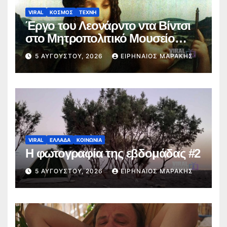
VIRAL
ΚΟΣΜΟΣ
ΤΕΧΝΗ
Έργο του Λεονάρντο ντα Βίντσι
στο Μητροπολιτικό Μουσείο
Τέχνης της Νέας Υόρκης
5 ΑΥΓΟΎΣΤΟΥ, 2026
ΕΙΡΗΝΑΊΟΣ ΜΑΡΆΚΗΣ
VIRAL
ΕΛΛΑΔΑ
ΚΟΙΝΩΝΙΑ
Η φωτογραφία της εβδομάδας #2
5 ΑΥΓΟΎΣΤΟΥ, 2026
ΕΙΡΗΝΑΊΟΣ ΜΑΡΆΚΗΣ