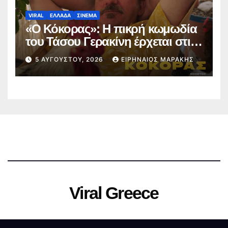
VIRAL
ΕΛΛΑΔΑ
ΣΙΝΕΜΑ
«Ο Κόκορας»: Η πικρή κωμωδία
του Τάσου Γερακίνη έρχεται στις
αίθουσες στις 10 Σεπτεμβρίου
5 ΑΥΓΟΎΣΤΟΥ, 2026
ΕΙΡΗΝΑΊΟΣ ΜΑΡΆΚΗΣ
(trailer)
Viral Greece