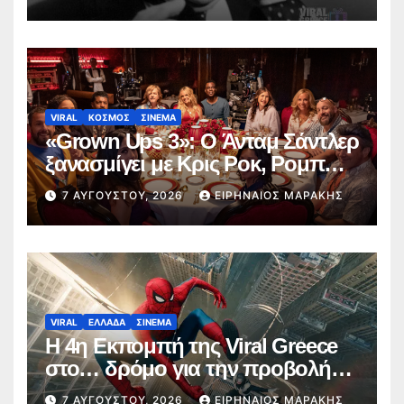
κινηματογράφο
VIRAL
ΚΟΣΜΟΣ
ΣΙΝΕΜΑ
«Grown Ups 3»: Ο Άνταμ Σάντλερ
ξανασμίγει με Κρις Ροκ, Ρομπ
Σνάιντερ και Ντέιβιντ Σπέιντ
7 ΑΥΓΟΎΣΤΟΥ, 2026
ΕΙΡΗΝΑΊΟΣ ΜΑΡΆΚΗΣ
VIRAL
ΕΛΛΑΔΑ
ΣΙΝΕΜΑ
Η 4η Εκπομπή της Viral Greece
στο… δρόμο για την προβολή
του Spider-Man: Brand New Day
7 ΑΥΓΟΎΣΤΟΥ, 2026
ΕΙΡΗΝΑΊΟΣ ΜΑΡΆΚΗΣ