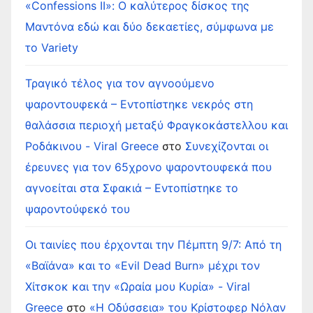
«Confessions II»: Ο καλύτερος δίσκος της
Μαντόνα εδώ και δύο δεκαετίες, σύμφωνα με
το Variety
Τραγικό τέλος για τον αγνοούμενο
ψαροντουφεκά – Εντοπίστηκε νεκρός στη
θαλάσσια περιοχή μεταξύ Φραγκοκάστελλου και
Ροδάκινου - Viral Greece
στο
Συνεχίζονται οι
έρευνες για τον 65χρονο ψαροντουφεκά που
αγνοείται στα Σφακιά – Εντοπίστηκε το
ψαροντούφεκό του
Οι ταινίες που έρχονται την Πέμπτη 9/7: Από τη
«Βαϊάνα» και το «Evil Dead Burn» μέχρι τον
Χίτσκοκ και την «Ωραία μου Κυρία» - Viral
Greece
στο
«Η Οδύσσεια» του Κρίστοφερ Νόλαν