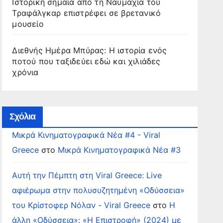
Ιστορική σημαία από τη Ναυμαχία του
Τραφάλγκαρ επιστρέφει σε βρετανικό
μουσείο
Διεθνής Ημέρα Μπύρας: Η ιστορία ενός
ποτού που ταξιδεύει εδώ και χιλιάδες
χρόνια
Σχόλια
Μικρά Κινηματογραφικά Νέα #4 - Viral
Greece
στο
Μικρά Κινηματογραφικά Νέα #3
Αυτή την Πέμπτη στη Viral Greece: Live
αφιέρωμα στην πολυσυζητημένη «Οδύσσεια»
του Κρίστοφερ Νόλαν - Viral Greece
στο
Η
άλλη «Οδύσσεια»: «Η Επιστροφή» (2024) με