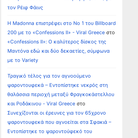
τον Ρέιφ Φάινς
Η Madonna επιστρέφει στο Νο 1 του Billboard
200 με το «Confessions II» - Viral Greece
στο
«Confessions II»: Ο καλύτερος δίσκος της
Μαντόνα εδώ και δύο δεκαετίες, σύμφωνα
με το Variety
Τραγικό τέλος για τον αγνοούμενο
ψαροντουφεκά – Εντοπίστηκε νεκρός στη
θαλάσσια περιοχή μεταξύ Φραγκοκάστελλου
και Ροδάκινου - Viral Greece
στο
Συνεχίζονται οι έρευνες για τον 65χρονο
ψαροντουφεκά που αγνοείται στα Σφακιά –
Εντοπίστηκε το ψαροντούφεκό του