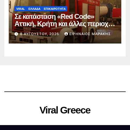
VIRAL
ΕΛΛΑΔΑ
ΕΠΙΚΑΙΡΟΤΗΤΑ
Σε κατάσταση «Red Code»
Αττική, Κρήτη και άλλες περιοχές
την Κυριακή 9 Αυγούστου λόγω
8 ΑΥΓΟΎΣΤΟΥ, 2026
ΕΙΡΗΝΑΊΟΣ ΜΑΡΆΚΗΣ
πολύ υψηλού κινδύνου
πυρκαγιάς
Viral Greece