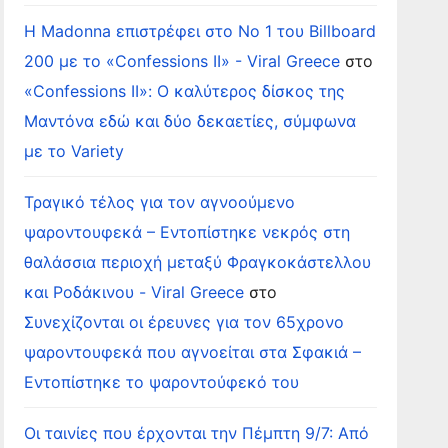
Η Madonna επιστρέφει στο Νο 1 του Billboard
200 με το «Confessions II» - Viral Greece
στο
«Confessions II»: Ο καλύτερος δίσκος της
Μαντόνα εδώ και δύο δεκαετίες, σύμφωνα
με το Variety
Τραγικό τέλος για τον αγνοούμενο
ψαροντουφεκά – Εντοπίστηκε νεκρός στη
θαλάσσια περιοχή μεταξύ Φραγκοκάστελλου
και Ροδάκινου - Viral Greece
στο
Συνεχίζονται οι έρευνες για τον 65χρονο
ψαροντουφεκά που αγνοείται στα Σφακιά –
Εντοπίστηκε το ψαροντούφεκό του
Οι ταινίες που έρχονται την Πέμπτη 9/7: Από