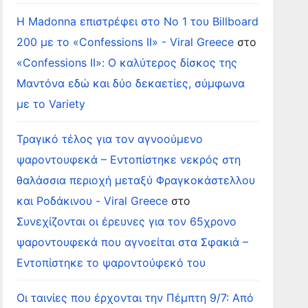
Η Madonna επιστρέφει στο Νο 1 του Billboard
200 με το «Confessions II» - Viral Greece
στο
«Confessions II»: Ο καλύτερος δίσκος της
Μαντόνα εδώ και δύο δεκαετίες, σύμφωνα
με το Variety
Τραγικό τέλος για τον αγνοούμενο
ψαροντουφεκά – Εντοπίστηκε νεκρός στη
θαλάσσια περιοχή μεταξύ Φραγκοκάστελλου
και Ροδάκινου - Viral Greece
στο
Συνεχίζονται οι έρευνες για τον 65χρονο
ψαροντουφεκά που αγνοείται στα Σφακιά –
Εντοπίστηκε το ψαροντούφεκό του
Οι ταινίες που έρχονται την Πέμπτη 9/7: Από