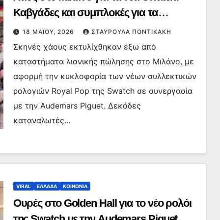
Καβγάδες και συμπλοκές για τα
συλλεκτικά Royal Pop
18 ΜΑΪ́ΟΥ, 2026
ΣΤΑΥΡΟΎΛΑ ΠΟΝΤΙΚΆΚΗ
Σκηνές χάους εκτυλίχθηκαν έξω από
καταστήματα λιανικής πώλησης στο Μιλάνο, με
αφορμή την κυκλοφορία των νέων συλλεκτικών
ρολογιών Royal Pop της Swatch σε συνεργασία
με την Audemars Piguet. Δεκάδες
καταναλωτές…
VIRAL
ΕΛΛΑΔΑ
ΚΟΙΝΩΝΙΑ
Ουρές στο Golden Hall για το νέο ρολόι
της Swatch με την Audemars Piguet