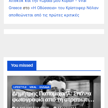
Χίτσκοκ και την «Ωραία μου Κυρία» - Viral
Greece
στο
«Η Οδύσσεια» του Κρίστοφερ Νόλαν
αποθεώνεται από τις πρώτες κριτικές
You missed
LIFESTYLE
VIRAL
ΕΛΛΑΔΑ
Δημήτρης Παπαμιχαήλ: Σπάνια
φωτογραφία από τη στρατιωτική
του θητεία το 1955
6 ΑΥΓΟΎΣΤΟΥ, 2026
ΣΤΑΥΡΟΎΛΑ