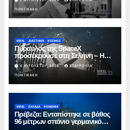
ΠΟΝΤΙΚΆΚΗ
VIRAL
ΔΙΑΣΤΗΜΑ
ΚΟΣΜΟΣ
Πύραυλος της SpaceX
προσέκρουσε στη Σελήνη – Η
σύγκρουση δημιούργησε νέο
6 ΑΥΓΟΎΣΤΟΥ, 2026
ΣΤΑΥΡΟΎΛΑ
κρατήρα
ΠΟΝΤΙΚΆΚΗ
VIRAL
ΕΛΛΑΔΑ
ΚΟΙΝΩΝΙΑ
Πρέβεζα: Εντοπίστηκε σε βάθος
96 μέτρων σπάνιο γερμανικό
ναυάγιο του Β΄ Παγκοσμίου