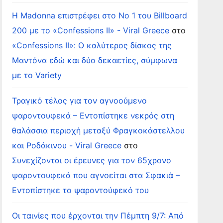
Η Madonna επιστρέφει στο Νο 1 του Billboard
200 με το «Confessions II» - Viral Greece
στο
«Confessions II»: Ο καλύτερος δίσκος της
Μαντόνα εδώ και δύο δεκαετίες, σύμφωνα
με το Variety
Τραγικό τέλος για τον αγνοούμενο
ψαροντουφεκά – Εντοπίστηκε νεκρός στη
θαλάσσια περιοχή μεταξύ Φραγκοκάστελλου
και Ροδάκινου - Viral Greece
στο
Συνεχίζονται οι έρευνες για τον 65χρονο
ψαροντουφεκά που αγνοείται στα Σφακιά –
Εντοπίστηκε το ψαροντούφεκό του
Οι ταινίες που έρχονται την Πέμπτη 9/7: Από