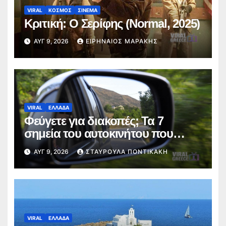
VIRAL
ΚΟΣΜΟΣ
ΣΙΝΕΜΑ
Κριτική: Ο Σερίφης (Normal, 2025)
ΑΥΓ 9, 2026
ΕΙΡΗΝΑΊΟΣ ΜΑΡΆΚΗΣ
VIRAL
ΕΛΛΑΔΑ
Φεύγετε για διακοπές; Τα 7
σημεία του αυτοκινήτου που
πρέπει να ελέγξετε πριν από το
ΑΥΓ 9, 2026
ΣΤΑΥΡΟΎΛΑ ΠΟΝΤΙΚΆΚΗ
ταξίδι
VIRAL
ΕΛΛΑΔΑ