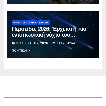
VIRAL
ΔΙΑΣΤΗΜΑ
ΕΛΛΑΔΑ
Περσείδες 2026: Έρχεται η πιο
εντυπωσιακή νύχτα του
καλοκαιριού – Πότε θα δούμε τα
9 ΑΥΓΟΎΣΤΟΥ, 2026
ΣΤΑΥΡΟΎΛΑ
«πεφταστέρια»
ΠΟΝΤΙΚΆΚΗ