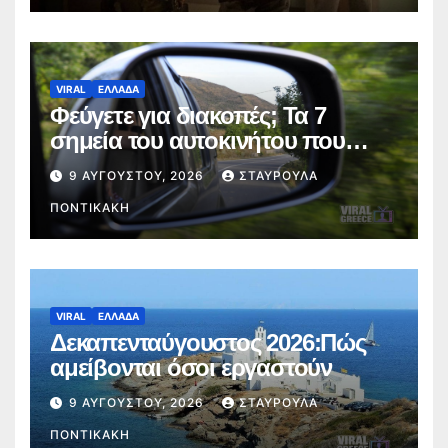
VIRAL
ΕΛΛΑΔΑ
Φεύγετε για διακοπές; Τα 7
σημεία του αυτοκινήτου που
πρέπει να ελέγξετε πριν από το
9 ΑΥΓΟΎΣΤΟΥ, 2026
ΣΤΑΥΡΟΎΛΑ
ταξίδι
ΠΟΝΤΙΚΆΚΗ
VIRAL
ΕΛΛΑΔΑ
Δεκαπενταύγουστος 2026:Πώς
αμείβονται όσοι εργαστούν
9 ΑΥΓΟΎΣΤΟΥ, 2026
ΣΤΑΥΡΟΎΛΑ
ΠΟΝΤΙΚΆΚΗ