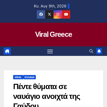
Μετάβαση
Κυ. Αυγ 9th, 2026
στο
περιεχόμενο
Viral Greece
VIRAL
ΕΛΛΑΔΑ
Πέντε θύματα σε
ναυάγιο ανοιχτά της
Γαύδου