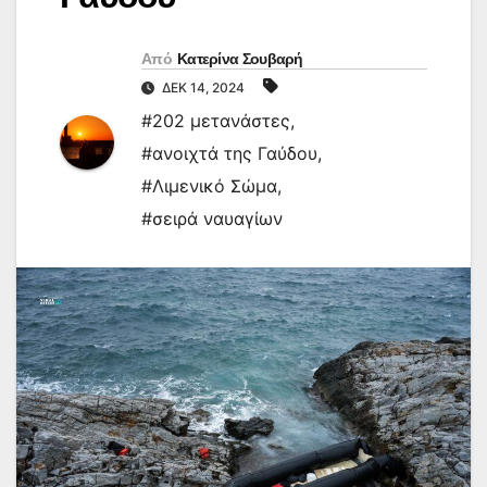
Από
Κατερίνα Σουβαρή
ΔΕΚ 14, 2024
#202 μετανάστες
,
#ανοιχτά της Γαύδου
,
#Λιμενικό Σώμα
,
#σειρά ναυαγίων