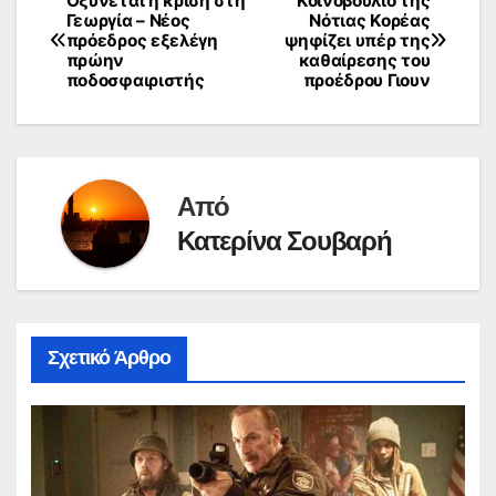
Οξύνεται η κρίση στη
Κοινοβούλιο της
Πλοήγηση
Γεωργία – Νέος
Νότιας Κορέας
πρόεδρος εξελέγη
ψηφίζει υπέρ της
άρθρων
πρώην
καθαίρεσης του
ποδοσφαιριστής
προέδρου Γιουν
Από
Κατερίνα Σουβαρή
Σχετικό Άρθρο