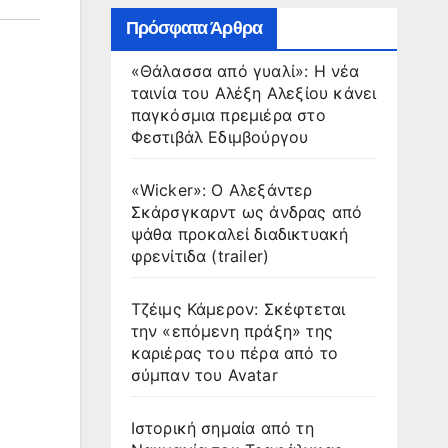
Πρόσφατα Άρθρα
«Θάλασσα από γυαλί»: Η νέα
ταινία του Αλέξη Αλεξίου κάνει
παγκόσμια πρεμιέρα στο
Φεστιβάλ Εδιμβούργου
«Wicker»: Ο Αλεξάντερ
Σκάρσγκαρντ ως άνδρας από
ψάθα προκαλεί διαδικτυακή
φρενίτιδα (trailer)
Τζέιμς Κάμερον: Σκέφτεται
την «επόμενη πράξη» της
καριέρας του πέρα από το
σύμπαν του Avatar
Ιστορική σημαία από τη