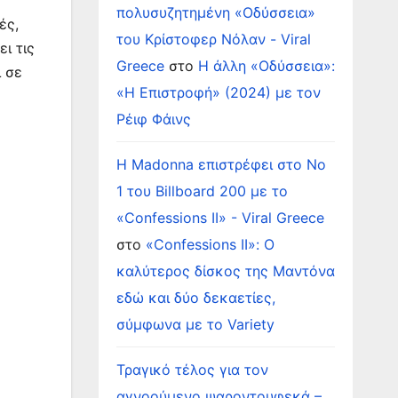
πολυσυζητημένη «Οδύσσεια»
ές,
του Κρίστοφερ Νόλαν - Viral
ι τις
Greece
στο
Η άλλη «Οδύσσεια»:
ι σε
«Η Επιστροφή» (2024) με τον
Ρέιφ Φάινς
Η Madonna επιστρέφει στο Νο
1 του Billboard 200 με το
«Confessions II» - Viral Greece
στο
«Confessions II»: Ο
καλύτερος δίσκος της Μαντόνα
εδώ και δύο δεκαετίες,
σύμφωνα με το Variety
Τραγικό τέλος για τον
αγνοούμενο ψαροντουφεκά –