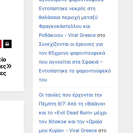
Εντοπίστηκε νεκρός στη
θαλάσσια περιοχή μεταξύ
Φραγκοκάστελλου και
Ροδάκινου - Viral Greece
στο
Συνεχίζονται οι έρευνες για
τον 65χρονο ψαροντουφεκά
είο
που αγνοείται στα Σφακιά –
έες
Εντοπίστηκε το ψαροντούφεκό
ες
του
Οι ταινίες που έρχονται την
Πέμπτη 9/7: Από τη «Βαϊάνα»
και το «Evil Dead Burn» μέχρι
τον Χίτσκοκ και την «Ωραία
μου Κυρία» - Viral Greece
στο