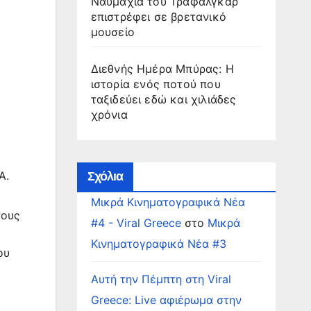
Ναυμαχία του Τραφάλγκαρ
επιστρέφει σε βρετανικό
μουσείο
Διεθνής Ημέρα Μπύρας: Η
ιστορία ενός ποτού που
ταξιδεύει εδώ και χιλιάδες
χρόνια
A.
Σχόλια
Μικρά Κινηματογραφικά Νέα
τους
#4 - Viral Greece
στο
Μικρά
Κινηματογραφικά Νέα #3
ου
Αυτή την Πέμπτη στη Viral
Greece: Live αφιέρωμα στην