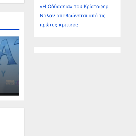
«Η Οδύσσεια» του Κρίστοφερ
Νόλαν αποθεώνεται από τις
πρώτες κριτικές
της
υ