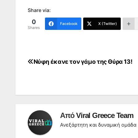
Share via:
0
Facebook
X (Twitter)
Shares
Νύφη έκανε τον γάμο της Θύρα 13!
Πλοήγηση
άρθρων
Από
Viral Greece Team
Ανεξάρτητη και δυναμική ομάδ