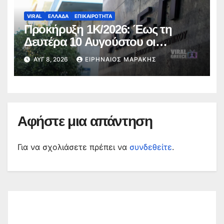
VIRAL
ΕΛΛΑΔΑ
ΕΠΙΚΑΙΡΟΤΗΤΑ
Προκήρυξη 1Κ/2026: Έως τη
Δευτέρα 10 Αυγούστου οι
ενστάσεις για τα προσωρινά
ΑΥΓ 8, 2026
ΕΙΡΗΝΑΊΟΣ ΜΑΡΆΚΗΣ
αποτελέσματα
Αφήστε μια απάντηση
Για να σχολιάσετε πρέπει να
συνδεθείτε
.
Αναζήτηση