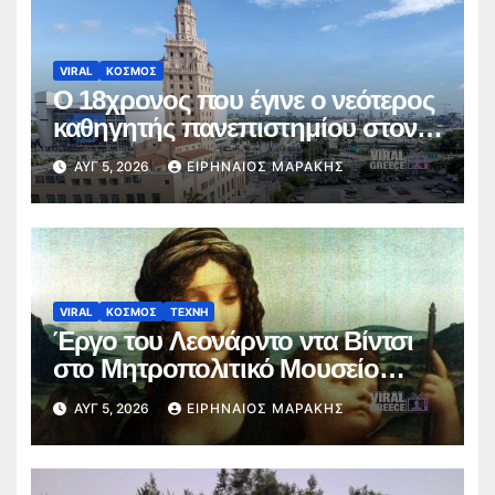
VIRAL
ΚΟΣΜΟΣ
Ο 18χρονος που έγινε ο νεότερος
καθηγητής πανεπιστημίου στον
κόσμο
ΑΥΓ 5, 2026
ΕΙΡΗΝΑΊΟΣ ΜΑΡΆΚΗΣ
VIRAL
ΚΟΣΜΟΣ
ΤΕΧΝΗ
Έργο του Λεονάρντο ντα Βίντσι
στο Μητροπολιτικό Μουσείο
Τέχνης της Νέας Υόρκης
ΑΥΓ 5, 2026
ΕΙΡΗΝΑΊΟΣ ΜΑΡΆΚΗΣ