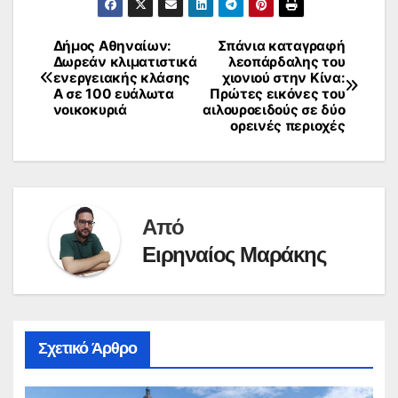
Δήμος Αθηναίων:
Σπάνια καταγραφή
Πλοήγηση
Δωρεάν κλιματιστικά
λεοπάρδαλης του
ενεργειακής κλάσης
χιονιού στην Κίνα:
άρθρων
Α σε 100 ευάλωτα
Πρώτες εικόνες του
νοικοκυριά
αιλουροειδούς σε δύο
ορεινές περιοχές
Από
Ειρηναίος Μαράκης
Σχετικό Άρθρο