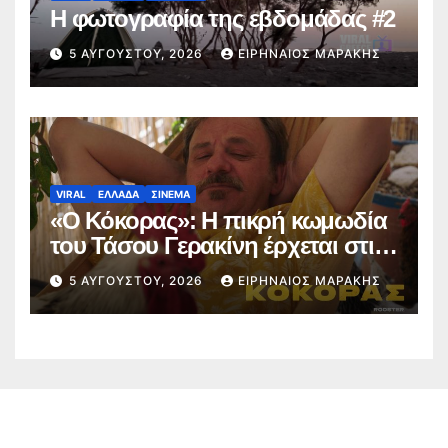
Η φωτογραφία της εβδομάδας #2
5 ΑΥΓΟΎΣΤΟΥ, 2026
ΕΙΡΗΝΑΊΟΣ ΜΑΡΆΚΗΣ
VIRAL
ΕΛΛΑΔΑ
ΣΙΝΕΜΑ
«Ο Κόκορας»: Η πικρή κωμωδία
του Τάσου Γερακίνη έρχεται στις
αίθουσες στις 10 Σεπτεμβρίου
5 ΑΥΓΟΎΣΤΟΥ, 2026
ΕΙΡΗΝΑΊΟΣ ΜΑΡΆΚΗΣ
(trailer)