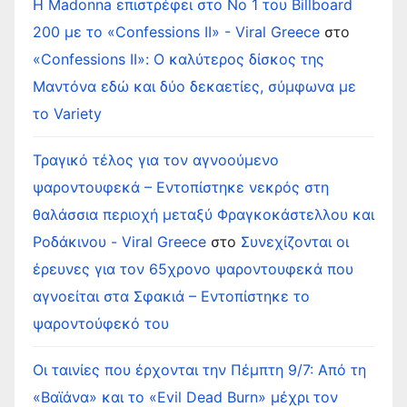
Η Madonna επιστρέφει στο Νο 1 του Billboard
200 με το «Confessions II» - Viral Greece
στο
«Confessions II»: Ο καλύτερος δίσκος της
Μαντόνα εδώ και δύο δεκαετίες, σύμφωνα με
το Variety
Τραγικό τέλος για τον αγνοούμενο
ψαροντουφεκά – Εντοπίστηκε νεκρός στη
θαλάσσια περιοχή μεταξύ Φραγκοκάστελλου και
Ροδάκινου - Viral Greece
στο
Συνεχίζονται οι
έρευνες για τον 65χρονο ψαροντουφεκά που
αγνοείται στα Σφακιά – Εντοπίστηκε το
ψαροντούφεκό του
Οι ταινίες που έρχονται την Πέμπτη 9/7: Από τη
«Βαϊάνα» και το «Evil Dead Burn» μέχρι τον