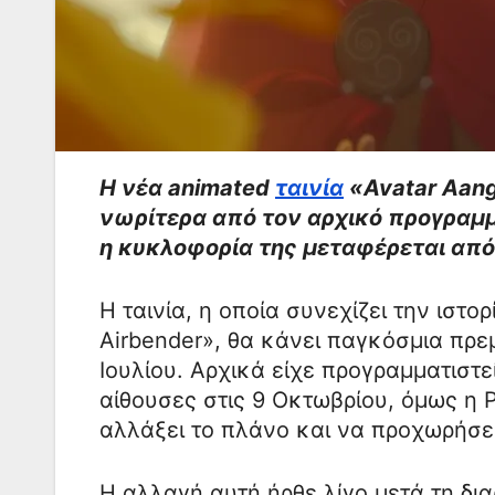
Η νέα animated
ταινία
«Avatar Aang
νωρίτερα από τον αρχικό προγραμμ
η κυκλοφορία της μεταφέρεται από
Η ταινία, η οποία συνεχίζει την ιστο
Airbender», θα κάνει παγκόσμια πρε
Ιουλίου. Αρχικά είχε προγραμματιστ
αίθουσες στις 9 Οκτωβρίου, όμως η
αλλάξει το πλάνο και να προχωρήσει
Η αλλαγή αυτή ήρθε λίγο μετά τη δια