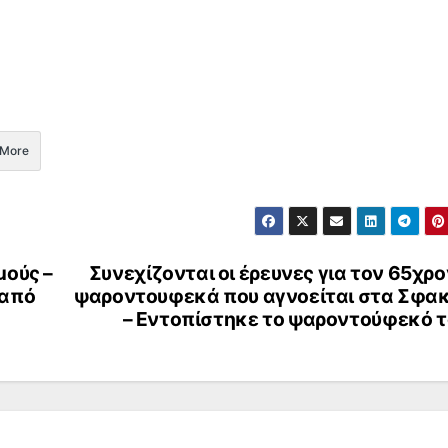
More
μούς –
Συνεχίζονται οι έρευνες για τον 65χρ
 από
ψαροντουφεκά που αγνοείται στα Σφακ
– Εντοπίστηκε το ψαροντούφεκό τ