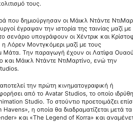
ολιτισμό τους.
ειρά που δημιούργησαν οι Μάικλ Ντάντε ΝτιΜαρ
υργοί έγραψαν την ιστορία της ταινίας μαζί με
 το σενάριο υπογράφουν οι Χέντρικ και Κρίστο
 η Λόρεν Μοντγκόμερι μαζί με τους
αμ Μάτα. Την παραγωγή έχουν οι Λατίφα Ουαού
ο και Μάικλ Ντάντε ΝτιΜαρτίνο, ενώ την
tudios.
» αποτελεί την πρώτη κινηματογραφική ή
ρήσει από το Avatar Studios, το οποίο ιδρύθ
imation Studio. Το στούντιο προετοιμάζει επί
n Havens», η οποία θα διαδραματίζεται μετά τα
ender» και «The Legend of Korra» και αναμένε