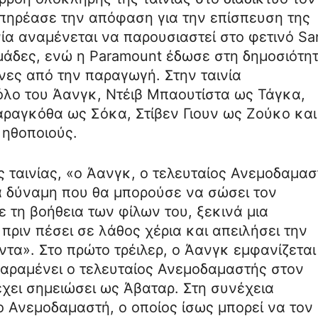
 επηρέασε την απόφαση για την επίσπευση της
ία αναμένεται να παρουσιαστεί στο φετινό Sa
μάδες, ενώ η Paramount έδωσε στη δημοσιότη
όνες από την παραγωγή. Στην ταινία
όλο του Άανγκ, Ντέιβ Μπαουτίστα ως Τάγκα,
ραγκόθα ως Σόκα, Στίβεν Γιουν ως Ζούκο και
 ηθοποιούς.
 ταινίας, «ο Άανγκ, ο τελευταίος Ανεμοδαμασ
α δύναμη που θα μπορούσε να σώσει τον
 τη βοήθεια των φίλων του, ξεκινά μια
πριν πέσει σε λάθος χέρια και απειλήσει την
ντα». Στο πρώτο τρέιλερ, ο Άανγκ εμφανίζεται
 παραμένει ο τελευταίος Ανεμοδαμαστής στον
έχει σημειώσει ως Άβαταρ. Στη συνέχεια
 Ανεμοδαμαστή, ο οποίος ίσως μπορεί να τον