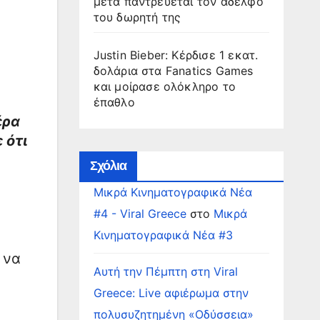
μετά παντρεύεται τον αδελφό
του δωρητή της
Justin Bieber: Κέρδισε 1 εκατ.
δολάρια στα Fanatics Games
και μοίρασε ολόκληρο το
έπαθλο
έρα
 ότι
Σχόλια
Μικρά Κινηματογραφικά Νέα
#4 - Viral Greece
στο
Μικρά
Κινηματογραφικά Νέα #3
 να
Αυτή την Πέμπτη στη Viral
Greece: Live αφιέρωμα στην
πολυσυζητημένη «Οδύσσεια»