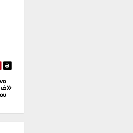
ονο
ιά
ου