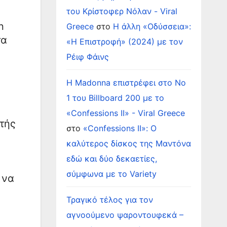
του Κρίστοφερ Νόλαν - Viral
n
Greece
στο
Η άλλη «Οδύσσεια»:
τα
«Η Επιστροφή» (2024) με τον
Ρέιφ Φάινς
Η Madonna επιστρέφει στο Νο
1 του Billboard 200 με το
«Confessions II» - Viral Greece
τής
στο
«Confessions II»: Ο
καλύτερος δίσκος της Μαντόνα
εδώ και δύο δεκαετίες,
σύμφωνα με το Variety
 να
Τραγικό τέλος για τον
αγνοούμενο ψαροντουφεκά –