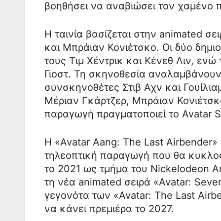
βοηθήσει να αναβιώσει τον χαμένο π
Η ταινία βασίζεται στην animated σ
και Μπράιαν Κονιέτσκο. Οι δύο δημιο
τους Τιμ Χέντρικ και Κένεθ Λιν, ενώ
Γιοστ. Τη σκηνοθεσία αναλαμβάνουν
συνσκηνοθέτες Στιβ Αχν και Γουίλι
Μέριαν Γκάρτζερ, Μπράιαν Κονιέτσκ
παραγωγή πραγματοποιεί το Avatar S
Η «Avatar Aang: The Last Airbender
τηλεοπτική παραγωγή που θα κυκλοφο
το 2021 ως τμήμα του Nickelodeon An
τη νέα animated σειρά «Avatar: Seve
γεγονότα των «Avatar: The Last Airb
να κάνει πρεμιέρα το 2027.