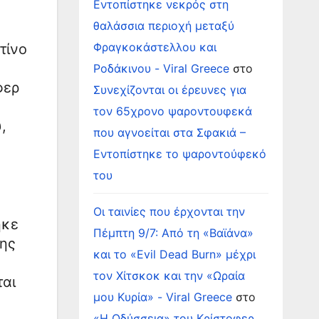
Εντοπίστηκε νεκρός στη
θαλάσσια περιοχή μεταξύ
Φραγκοκάστελλου και
τίνο
Ροδάκινου - Viral Greece
στο
φερ
Συνεχίζονται οι έρευνες για
τον 65χρονο ψαροντουφεκά
,
που αγνοείται στα Σφακιά –
Εντοπίστηκε το ψαροντούφεκό
του
Οι ταινίες που έρχονται την
ηκε
Πέμπτη 9/7: Από τη «Βαϊάνα»
σης
και το «Evil Dead Burn» μέχρι
τον Χίτσκοκ και την «Ωραία
ται
μου Κυρία» - Viral Greece
στο
«Η Οδύσσεια» του Κρίστοφερ