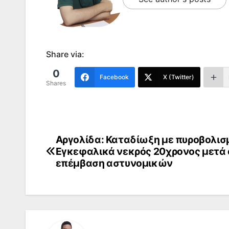
Share via:
0
Facebook
X (Twitter)
Shares
Αργολίδα: Καταδίωξη με πυροβολισ
Πλοήγηση
Εγκεφαλικά νεκρός 20χρονος μετά
άρθρων
επέμβαση αστυνομικών