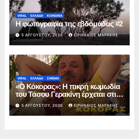
VIRAL
ΕΛΛΑΔΑ
ΚΟΙΝΩΝΙΑ
Η φωτογραφία της εβδομάδας #2
5 ΑΥΓΟΎΣΤΟΥ, 2026
ΕΙΡΗΝΑΊΟΣ ΜΑΡΆΚΗΣ
VIRAL
ΕΛΛΑΔΑ
ΣΙΝΕΜΑ
«Ο Κόκορας»: Η πικρή κωμωδία
του Τάσου Γερακίνη έρχεται στις
αίθουσες στις 10 Σεπτεμβρίου
5 ΑΥΓΟΎΣΤΟΥ, 2026
ΕΙΡΗΝΑΊΟΣ ΜΑΡΆΚΗΣ
(trailer)