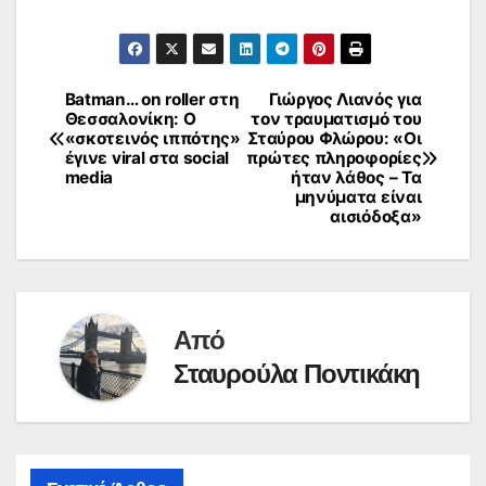
Batman… on roller στη
Γιώργος Λιανός για
Πλοήγηση
Θεσσαλονίκη: Ο
τον τραυματισμό του
«σκοτεινός ιππότης»
Σταύρου Φλώρου: «Οι
άρθρων
έγινε viral στα social
πρώτες πληροφορίες
media
ήταν λάθος – Τα
μηνύματα είναι
αισιόδοξα»
Από
Σταυρούλα Ποντικάκη