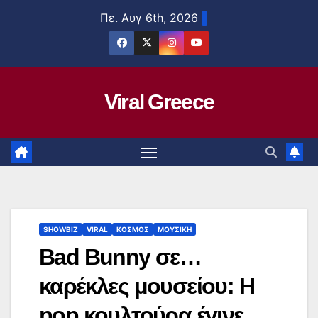
Μετάβαση
Πε. Αυγ 6th, 2026
στο
περιεχόμενο
Viral Greece
SHOWBIZ
VIRAL
ΚΟΣΜΟΣ
ΜΟΥΣΙΚΗ
Bad Bunny σε…
καρέκλες μουσείου: Η
pop κουλτούρα έγινε