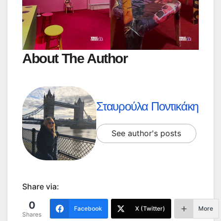
About The Author
Σταυρούλα Ποντικάκη
See author's posts
Share via:
0
Facebook
X (Twitter)
More
Shares