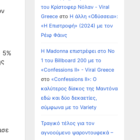
του Κρίστοφερ Νόλαν - Viral
ών
Greece
στο
Η άλλη «Οδύσσεια»:
«Η Επιστροφή» (2024) με τον
Ρέιφ Φάινς
Η Madonna επιστρέφει στο Νο
υ 5%
1 του Billboard 200 με το
ης
«Confessions II» - Viral Greece
στο
«Confessions II»: Ο
καλύτερος δίσκος της Μαντόνα
εδώ και δύο δεκαετίες,
σύμφωνα με το Variety
Τραγικό τέλος για τον
ισε
αγνοούμενο ψαροντουφεκά –