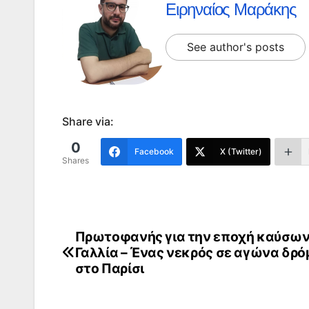
Ειρηναίος Μαράκης
See author's posts
Share via:
0
Facebook
X (Twitter)
Shares
Πρωτοφανής για την εποχή καύσων
Πλοήγηση
Γαλλία – Ένας νεκρός σε αγώνα δρό
άρθρων
στο Παρίσι