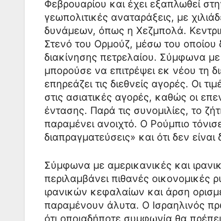
Φεβρουαρίου και έχει εξαπλωθεί στη
γεωπολιτικές αναταράξεις, με χιλιά
δυνάμεων, όπως η Χεζμπολά. Κεντρι
Στενό του Ορμούζ, μέσω του οποίου 
διακίνησης πετρελαίου. Σύμφωνα με
μπορούσε να επιτρέψει εκ νέου τη δ
επηρεάζει τις διεθνείς αγορές. Οι 
στις ασιατικές αγορές, καθώς οι ε
έντασης. Παρά τις συνομιλίες, το ζ
παραμένει ανοιχτό. Ο Ρούμπιο τόνισε
διαπραγματεύσεις» και ότι δεν είναι
Σύμφωνα με αμερικανικές και ιρανι
περιλαμβάνει πιθανές οικονομικές 
ιρανικών κεφαλαίων και άρση ορισ
παραμένουν άλυτα. Ο Ισραηλινός π
ότι οποιαδήποτε συμφωνία θα πρέπει