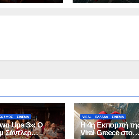
(video)
ΚΟΣΜΟΣ
ΣΙΝΕΜΑ
VIRAL
ΕΛΛΑΔΑ
ΣΙΝΕΜΑ
wn Ups 3»: Ο
Η 4η Εκπομπή τη
μ Σάντλερ
Viral Greece στο