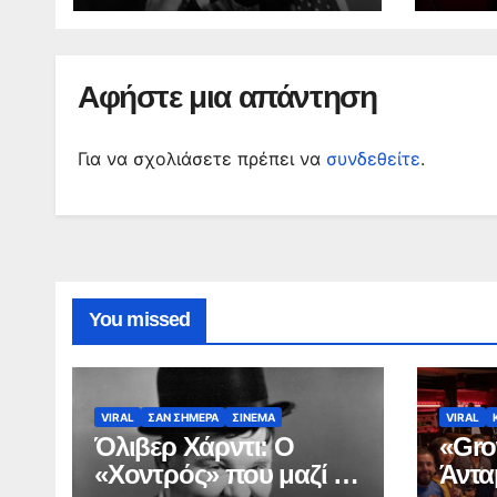
Αφήστε μια απάντηση
Για να σχολιάσετε πρέπει να
συνδεθείτε
.
You missed
VIRAL
ΣΑΝ ΣΗΜΕΡΑ
ΣΙΝΕΜΑ
VIRAL
Όλιβερ Χάρντι: Ο
«Gro
«Χοντρός» που μαζί με
Άντα