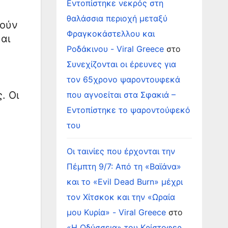
Εντοπίστηκε νεκρός στη
θαλάσσια περιοχή μεταξύ
θούν
Φραγκοκάστελλου και
αι
Ροδάκινου - Viral Greece
στο
Συνεχίζονται οι έρευνες για
τον 65χρονο ψαροντουφεκά
. Οι
που αγνοείται στα Σφακιά –
Εντοπίστηκε το ψαροντούφεκό
του
Οι ταινίες που έρχονται την
Πέμπτη 9/7: Από τη «Βαϊάνα»
και το «Evil Dead Burn» μέχρι
τον Χίτσκοκ και την «Ωραία
μου Κυρία» - Viral Greece
στο
«Η Οδύσσεια» του Κρίστοφερ