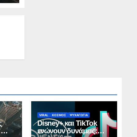
VIRAL
ΚΟΣΜΟΣ
ΨΥΧΑΓΩΓΙΑ
ς
Disney+ και TikTok
…
ενώνουν δυνάμεις: