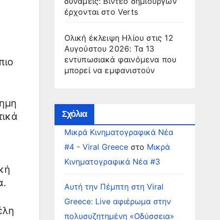
δυνάμεις: Βίντεο δημιουργών
έρχονται στο Verts
Ολική έκλειψη Ηλίου στις 12
Αυγούστου 2026: Τα 13
εντυπωσιακά φαινόμενα που
πιο
μπορεί να εμφανιστούν
σημη
Σχόλια
τικά
Μικρά Κινηματογραφικά Νέα
#4 - Viral Greece
στο
Μικρά
Κινηματογραφικά Νέα #3
κή
α.
Αυτή την Πέμπτη στη Viral
Greece: Live αφιέρωμα στην
έλη
πολυσυζητημένη «Οδύσσεια»