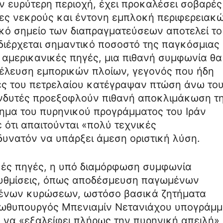
ν ευρύτερη περιοχή, έχει προκαλέσει σοβαρές
δες νεκρούς και έντονη εμπλοκή περιφερειακ
κό σημείο των διαπραγματεύσεων αποτελεί το
διέρχεται σημαντικό ποσοστό της παγκόσμιας
 αμερικανικές πηγές, μια πιθανή συμφωνία θα
ιέλευση εμπορικών πλοίων, γεγονός που ήδη
τιμές του πετρελαίου κατέγραψαν πτώση άνω το
πενδυτές προεξοφλούν πιθανή αποκλιμάκωση τ
ήτημα του πυρηνικού προγράμματος του Ιράν
 ότι απαιτούνται «πολύ τεχνικές
 δυνατόν να υπάρξει άμεση οριστική λύση.
κές πηγές, η υπό διαμόρφωση συμφωνία
ρυθμίσεις, όπως αποδέσμευση παγωμένων
μένων κυρώσεων, ωστόσο βασικά ζητήματα
ρωθυπουργός Μπενιαμίν Νετανιάχου υπογράμμ
 να «εξαλείφει πλήρως την πυρηνική απειλή»,