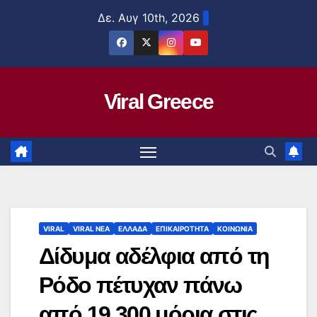
Μετάβαση
Δε. Αυγ 10th, 2026
στο
περιεχόμενο
Viral Greece
VIRAL
VIRAL ΝΕΑ
ΕΛΛΑΔΑ
ΕΠΙΚΑΙΡΟΤΗΤΑ
ΚΟΙΝΩΝΙΑ
Δίδυμα αδέλφια από τη
Ρόδο πέτυχαν πάνω
από 19.300 μόρια στις