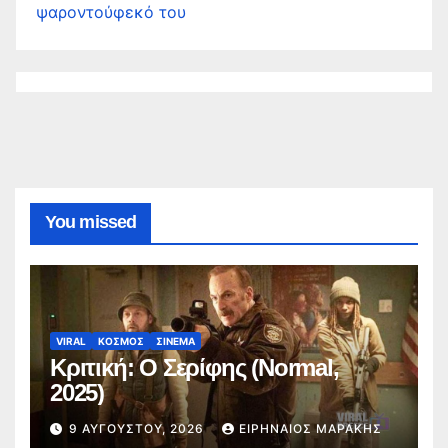
ψαροντούφεκό του
You missed
VIRAL
ΚΟΣΜΟΣ
ΣΙΝΕΜΑ
Κριτική: Ο Σερίφης (Normal,
2025)
9 ΑΥΓΟΎΣΤΟΥ, 2026
ΕΙΡΗΝΑΊΟΣ ΜΑΡΆΚΗΣ