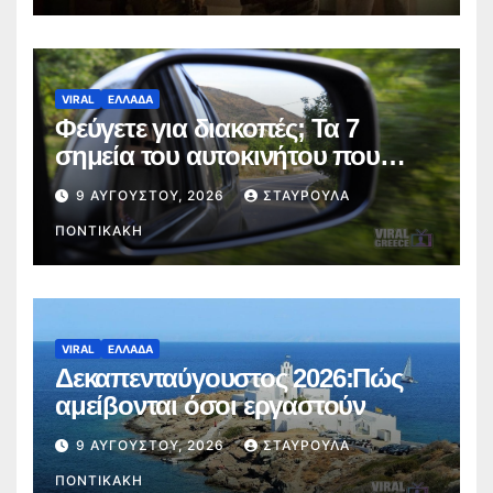
VIRAL
ΕΛΛΑΔΑ
Φεύγετε για διακοπές; Τα 7
σημεία του αυτοκινήτου που
πρέπει να ελέγξετε πριν από το
9 ΑΥΓΟΎΣΤΟΥ, 2026
ΣΤΑΥΡΟΎΛΑ
ταξίδι
ΠΟΝΤΙΚΆΚΗ
VIRAL
ΕΛΛΑΔΑ
Δεκαπενταύγουστος 2026:Πώς
αμείβονται όσοι εργαστούν
9 ΑΥΓΟΎΣΤΟΥ, 2026
ΣΤΑΥΡΟΎΛΑ
ΠΟΝΤΙΚΆΚΗ