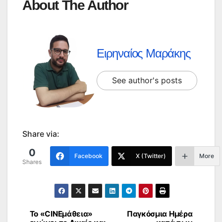
About The Author
Ειρηναίος Μαράκης
See author's posts
Share via:
0
Facebook
X (Twitter)
More
Shares
Το «CINEμάθεια»
Παγκόσμια Ημέρα
Πλοήγηση