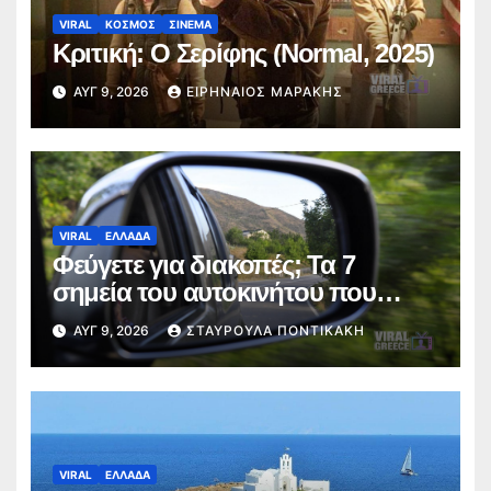
VIRAL
ΚΟΣΜΟΣ
ΣΙΝΕΜΑ
Κριτική: Ο Σερίφης (Normal, 2025)
ΑΥΓ 9, 2026
ΕΙΡΗΝΑΊΟΣ ΜΑΡΆΚΗΣ
VIRAL
ΕΛΛΑΔΑ
Φεύγετε για διακοπές; Τα 7
σημεία του αυτοκινήτου που
πρέπει να ελέγξετε πριν από το
ΑΥΓ 9, 2026
ΣΤΑΥΡΟΎΛΑ ΠΟΝΤΙΚΆΚΗ
ταξίδι
VIRAL
ΕΛΛΑΔΑ