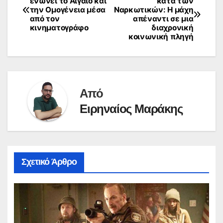
ενώνει το Αιγαίο και
κατά των
την Ομογένεια μέσα
Ναρκωτικών: Η μάχη
άρθρων
από τον
απέναντι σε μια
κινηματογράφο
διαχρονική
κοινωνική πληγή
Από
Ειρηναίος Μαράκης
Σχετικό Άρθρο