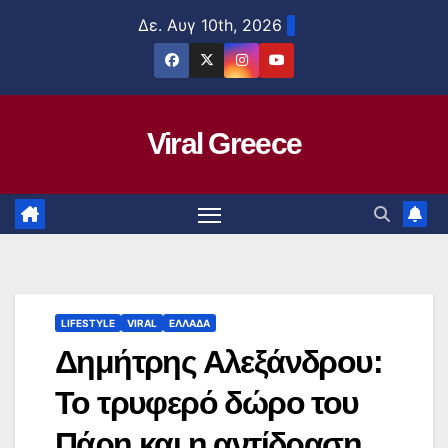
Μετάβαση
Δε. Αυγ 10th, 2026
στο
περιεχόμενο
Viral Greece
LIFESTYLE
VIRAL
ΕΛΛΑΔΑ
Δημήτρης Αλεξάνδρου:
Το τρυφερό δώρο του
Πάρη και η αντίδραση