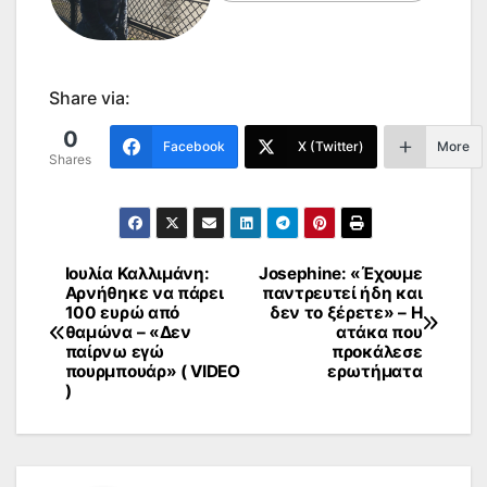
Share via:
0
Facebook
X (Twitter)
More
Shares
Ιουλία Καλλιμάνη:
Josephine: «Έχουμε
Πλοήγηση
Αρνήθηκε να πάρει
παντρευτεί ήδη και
100 ευρώ από
δεν το ξέρετε» – Η
άρθρων
θαμώνα – «Δεν
ατάκα που
παίρνω εγώ
προκάλεσε
πουρμπουάρ» ( VIDEO
ερωτήματα
)