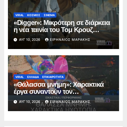
VIRAL
ΚΟΣΜΟΣ
ΣΙΝΕΜΑ
«Digger»: Μικρότερη σε διάρκεια
η νέα ταινία του Τομ Κρουζ
(VIDEO)
ΑΥΓ 10, 2026
ΕΙΡΗΝΑΊΟΣ ΜΑΡΆΚΗΣ
VIRAL
ΕΛΛΑΔΑ
ΕΠΙΚΑΙΡΟΤΗΤΑ
«Θάλασσα μνήμη»: Χαρακτικά
έργα συναντούν τον
αρχαιολογικό χώρο της
ΑΥΓ 10, 2026
ΕΙΡΗΝΑΊΟΣ ΜΑΡΆΚΗΣ
Νικόπολης