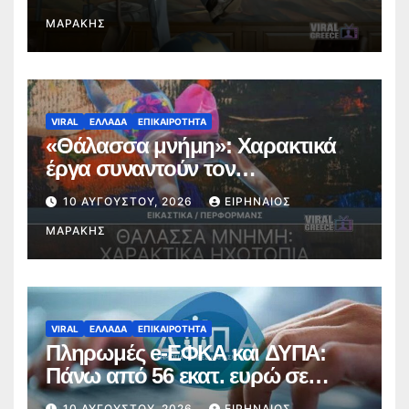
ΜΑΡΆΚΗΣ
VIRAL
ΕΛΛΑΔΑ
ΕΠΙΚΑΙΡΟΤΗΤΑ
«Θάλασσα μνήμη»: Χαρακτικά
έργα συναντούν τον
αρχαιολογικό χώρο της
10 ΑΥΓΟΎΣΤΟΥ, 2026
ΕΙΡΗΝΑΊΟΣ
Νικόπολης
ΜΑΡΆΚΗΣ
VIRAL
ΕΛΛΑΔΑ
ΕΠΙΚΑΙΡΟΤΗΤΑ
Πληρωμές e-ΕΦΚΑ και ΔΥΠΑ:
Πάνω από 56 εκατ. ευρώ σε
58.370 δικαιούχους
10 ΑΥΓΟΎΣΤΟΥ, 2026
ΕΙΡΗΝΑΊΟΣ