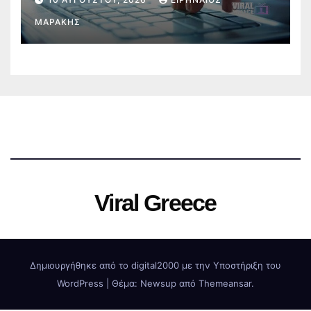
ΜΑΡΆΚΗΣ
Viral Greece
Δημιουργήθηκε από το digital2000 με την Υποστήριξη του
WordPress
|
Θέμα:
Newsup
από
Themeansar
.