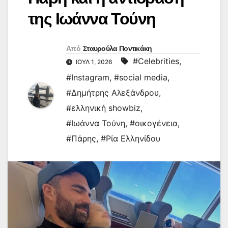
της Ιωάννα Τούνη
Από
Σταυρούλα Ποντικάκη
#Celebrities
,
ΙΟΎΛ 1, 2026
#Instagram
,
#social media
,
#Δημήτρης Αλεξάνδρου
,
#ελληνική showbiz
,
#Ιωάννα Τούνη
,
#οικογένεια
,
#Πάρης
,
#Ρία Ελληνίδου