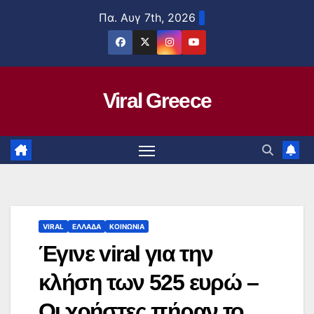
Μετάβαση
Πα. Αυγ 7th, 2026
στο
περιεχόμενο
Viral Greece
VIRAL
ΕΛΛΑΔΑ
ΚΟΙΝΩΝΙΑ
Έγινε viral για την
κλήση των 525 ευρώ –
Οι χρήστες πήραν το