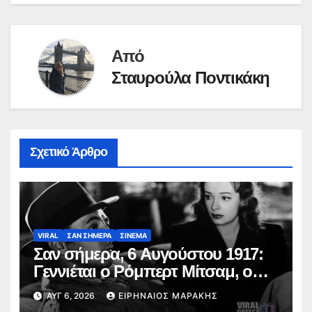
Από
Σταυρούλα Ποντικάκη
Σχετικό Άρθρο
VIRAL
ΣΑΝ ΣΗΜΕΡΑ
ΣΙΝΕΜΑ
Σαν σήμερα, 6 Αυγούστου 1917:
Γεννιέται ο Ρόμπερτ Μίτσαμ, ο
σκληρός του φιλμ νουάρ και ο
ΑΥΓ 6, 2026
ΕΙΡΗΝΑΊΟΣ ΜΑΡΆΚΗΣ
εμβληματικός Φίλιπ Μάρλοου