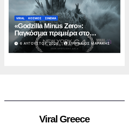
VIRAL
ΚΟΣΜΟΣ
ΣΙΝΕΜΑ
«Godzilla Minus Zero»:
Παγκόσμια πρεμιέρα στο
Φεστιβάλ Κινηματογράφου της
6 ΑΥΓΟΎΣΤΟΥ, 2026
ΕΙΡΗΝΑΊΟΣ ΜΑΡΆΚΗΣ
Νέας Υόρκης (trailer)
Viral Greece