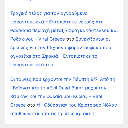
Τραγικό τέλος για τον αγνοούμενο
ψαροντουφεκά – Εντοπίστηκε νεκρός στη
θαλάσσια περιοχή μεταξύ Φραγκοκάστελλου και
Ροδάκινου - Viral Greece
στο
Συνεχίζονται οι
έρευνες για τον 65χρονο ψαροντουφεκά που
αγνοείται στα Σφακιά – Εντοπίστηκε το
ψαροντούφεκό του
Οι ταινίες που έρχονται την Πέμπτη 9/7: Από τη
«Βαϊάνα» και το «Evil Dead Burn» μέχρι τον
Χίτσκοκ και την «Ωραία μου Κυρία» - Viral
Greece
στο
«Η Οδύσσεια» του Κρίστοφερ Νόλαν
αποθεώνεται από τις πρώτες κριτικές