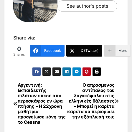
See author's posts
Share via:
0
Facebook
X (Twitter)
More
Shares
Αργεντινή:
Ο απρόσμενος
Πλοήγηση
Εκπαιδευτής
αντίπαλος του
πιλότων έπεσε από
λαγοκέφαλου στις
άρθρων
αεροσκάφος εν ώρα
ελληνικές θάλασσες
πτήσης – Η 22χρονη
– Μπορεί η καρέτα
μαθήτρια
καρέτα να περιορίσει
προσγείωσε μόνη της
την εξάπλωσή του;
το Cessna