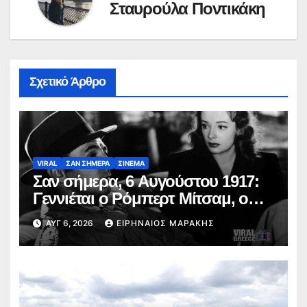
Σταυρούλα Ποντικάκη
Σχετικό Άρθρο
VIRAL
ΣΑΝ ΣΗΜΕΡΑ
ΣΙΝΕΜΑ
Σαν σήμερα, 6 Αυγούστου 1917:
Γεννιέται ο Ρόμπερτ Μίτσαμ, ο
σκληρός του φιλμ νουάρ και ο
ΑΥΓ 6, 2026
ΕΙΡΗΝΑΊΟΣ ΜΑΡΆΚΗΣ
εμβληματικός Φίλιπ Μάρλοου