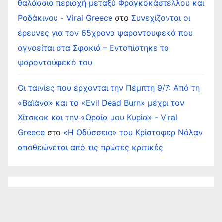
θαλάσσια περιοχή μεταξύ Φραγκοκάστελλου και
Ροδάκινου - Viral Greece
στο
Συνεχίζονται οι
έρευνες για τον 65χρονο ψαροντουφεκά που
αγνοείται στα Σφακιά – Εντοπίστηκε το
ψαροντούφεκό του
Οι ταινίες που έρχονται την Πέμπτη 9/7: Από τη
«Βαϊάνα» και το «Evil Dead Burn» μέχρι τον
Χίτσκοκ και την «Ωραία μου Κυρία» - Viral
Greece
στο
«Η Οδύσσεια» του Κρίστοφερ Νόλαν
αποθεώνεται από τις πρώτες κριτικές