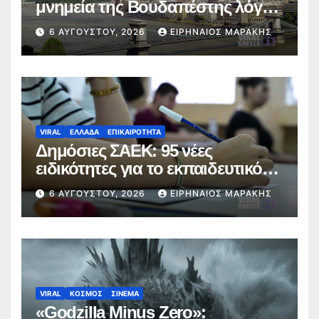
μνημεία της Βουδαπέστης λόγω
καύσωνα και ενεργειακής πίεσης
6 ΑΥΓΟΎΣΤΟΥ, 2026
ΕΙΡΗΝΑΊΟΣ ΜΑΡΆΚΗΣ
VIRAL
ΕΛΛΑΔΑ
ΕΠΙΚΑΙΡΟΤΗΤΑ
Δημόσιες ΣΑΕΚ: 95 νέες
ειδικότητες για το εκπαιδευτικό
έτος 2026-2027
6 ΑΥΓΟΎΣΤΟΥ, 2026
ΕΙΡΗΝΑΊΟΣ ΜΑΡΆΚΗΣ
VIRAL
ΚΟΣΜΟΣ
ΣΙΝΕΜΑ
«Godzilla Minus Zero»: