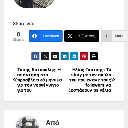
Share via:
0
Facebook
X (Twitter)
More
Shares
Σάκης Κατσούλης: Η
Ηλίας Γκότσης: Το
Πλοήγηση
απάντηση στο
story με τον σκύλο
προσβλητικό μήνυμα
του που έκανε τους
άρθρων
για τον νεογέννητο
followers να
γιο του
ξεσπάσουν σε γέλια
Από