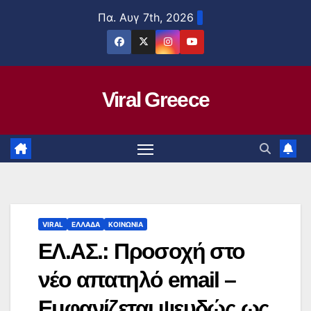
Μετάβαση
Πα. Αυγ 7th, 2026
στο
περιεχόμενο
Viral Greece
VIRAL
ΕΛΛΑΔΑ
ΚΟΙΝΩΝΙΑ
ΕΛ.ΑΣ.: Προσοχή στο
νέο απατηλό email –
Εμφανίζεται ψευδώς ως