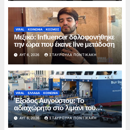
VIRAL
ΚΟΙΝΩΝΙΑ
ΚΟΣΜΟΣ
Μεξικό: Influencer δολοφονήθηκε
την ώρα που έκανε live μετάδοση
ΑΥΓ 6, 2026
ΣΤΑΥΡΟΎΛΑ ΠΟΝΤΙΚΆΚΗ
VIRAL
ΕΛΛΑΔΑ
ΚΟΙΝΩΝΙΑ
Έξοδος Αυγούστου: Το
αδιαχώρητο στο λιμάνι του
Πειραιά – Με υψηλές πληρότητες
ΑΥΓ 6, 2026
ΣΤΑΥΡΟΎΛΑ ΠΟΝΤΙΚΆΚΗ
αναχωρούν τα πλοία