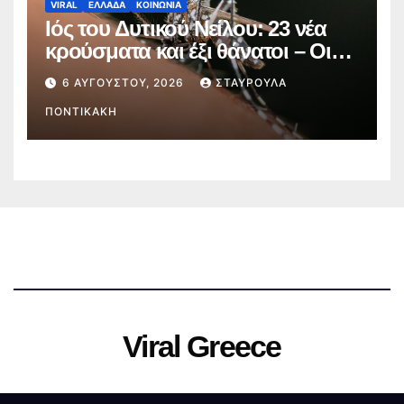
VIRAL
ΕΛΛΑΔΑ
ΚΟΙΝΩΝΙΑ
Ιός του Δυτικού Νείλου: 23 νέα
κρούσματα και έξι θάνατοι – Οι
περιοχές με περιστατικά
6 ΑΥΓΟΎΣΤΟΥ, 2026
ΣΤΑΥΡΟΎΛΑ
ΠΟΝΤΙΚΆΚΗ
Viral Greece