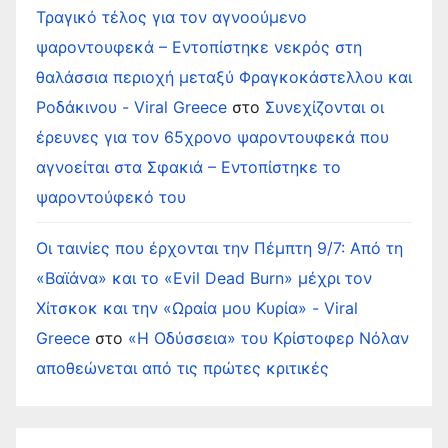
Τραγικό τέλος για τον αγνοούμενο
ψαροντουφεκά – Εντοπίστηκε νεκρός στη
θαλάσσια περιοχή μεταξύ Φραγκοκάστελλου και
Ροδάκινου - Viral Greece
στο
Συνεχίζονται οι
έρευνες για τον 65χρονο ψαροντουφεκά που
αγνοείται στα Σφακιά – Εντοπίστηκε το
ψαροντούφεκό του
Οι ταινίες που έρχονται την Πέμπτη 9/7: Από τη
«Βαϊάνα» και το «Evil Dead Burn» μέχρι τον
Χίτσκοκ και την «Ωραία μου Κυρία» - Viral
Greece
στο
«Η Οδύσσεια» του Κρίστοφερ Νόλαν
αποθεώνεται από τις πρώτες κριτικές