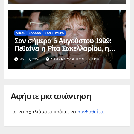
VIRAL
ΕΛΛΑΔΑ
ΣΑΝ ΣΗΜΕΡΑ
Σαν σήμερα 6 Αυγούστου 1999:
Πεθαίνει η Ρίτα Σακελλαρίου, η
λαϊκή ντίβα που έκανε τη ζωή της
ΑΥΓ 6, 2026
ΣΤΑΥΡΟΎΛΑ ΠΟΝΤΙΚΆΚΗ
τραγούδι
Αφήστε μια απάντηση
Για να σχολιάσετε πρέπει να
συνδεθείτε
.