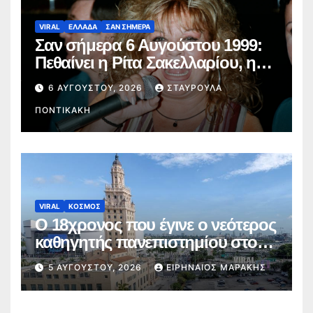
VIRAL
ΕΛΛΑΔΑ
ΣΑΝ ΣΗΜΕΡΑ
Σαν σήμερα 6 Αυγούστου 1999:
Πεθαίνει η Ρίτα Σακελλαρίου, η
λαϊκή ντίβα που έκανε τη ζωή της
6 ΑΥΓΟΎΣΤΟΥ, 2026
ΣΤΑΥΡΟΎΛΑ
τραγούδι
ΠΟΝΤΙΚΆΚΗ
VIRAL
ΚΟΣΜΟΣ
Ο 18χρονος που έγινε ο νεότερος
καθηγητής πανεπιστημίου στον
κόσμο
5 ΑΥΓΟΎΣΤΟΥ, 2026
ΕΙΡΗΝΑΊΟΣ ΜΑΡΆΚΗΣ