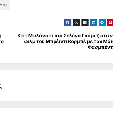
More
η
Κέιτ Μπλάνσετ και Σελένα Γκόμεζ στο 
το
φιλμ του Μπρέιντι Κορμπέ με τον Μά
Φασμπέντ
ς