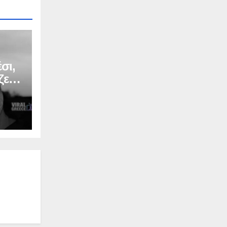
σι,
ζερ
Σ