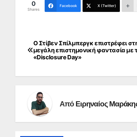
0
Facebook
X (Twitter)
Shares
Ο Στίβεν Σπίλμπεργκ επιστρέφει στ
Πλοήγηση
μεγάλη επιστημονική φαντασία με 
άρθρων
«Disclosure Day»
Από
Ειρηναίος Μαράκη