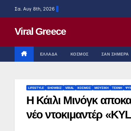
Μετάβαση
Σα. Αυγ 8th, 2026
στο
περιεχόμενο
Viral Greece
ΕΛΛΑΔΑ
ΚΟΣΜΟΣ
ΣΑΝ ΣΗΜΕΡΑ
LIFESTYLE
SHOWBIZ
VIRAL
ΚΟΣΜΟΣ
ΜΟΥΣΙΚΗ
ΤΕΧΝΗ
ΨΥ
Η Κάιλι Μινόγκ αποκα
νέο ντοκιμαντέρ «KYLI