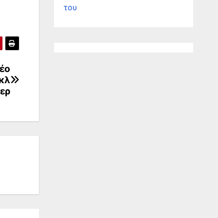
του
νέο
ικλ
ερ