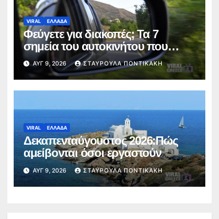
VIRAL
ΕΛΛΑΔΑ
Φεύγετε για διακοπές; Τα 7
σημεία του αυτοκινήτου που
πρέπει να ελέγξετε πριν από το
ΑΥΓ 9, 2026
ΣΤΑΥΡΟΎΛΑ ΠΟΝΤΙΚΆΚΗ
ταξίδι
VIRAL
ΕΛΛΑΔΑ
Δεκαπενταύγουστος 2026:Πώς
αμείβονται όσοι εργαστούν
ΑΥΓ 9, 2026
ΣΤΑΥΡΟΎΛΑ ΠΟΝΤΙΚΆΚΗ