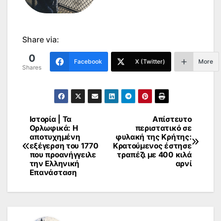
Share via:
0
Facebook
X (Twitter)
More
Shares
Ιστορία | Τα
Απίστευτο
Πλοήγηση
Ορλωφικά: Η
περιστατικό σε
αποτυχημένη
φυλακή της Κρήτης:
άρθρων
εξέγερση του 1770
Κρατούμενος έστησε
που προανήγγειλε
τραπέζι με 400 κιλά
την Ελληνική
αρνί
Επανάσταση