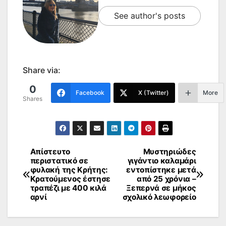
See author's posts
Share via:
0
Facebook
X (Twitter)
More
Shares
Απίστευτο
Μυστηριώδες
Πλοήγηση
περιστατικό σε
γιγάντιο καλαμάρι
φυλακή της Κρήτης:
εντοπίστηκε μετά
άρθρων
Κρατούμενος έστησε
από 25 χρόνια –
τραπέζι με 400 κιλά
Ξεπερνά σε μήκος
αρνί
σχολικό λεωφορείο