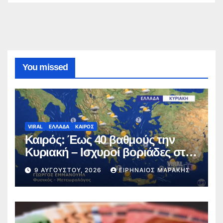
You missed
VIRAL
ΕΛΛΑΔΑ
ΚΑΙΡΟΣ
Καιρός: Έως 40 βαθμούς την
Κυριακή – Ισχυροί βοριάδες στο
Αιγαίο (video)
9 ΑΥΓΟΎΣΤΟΥ, 2026
ΕΙΡΗΝΑΊΟΣ ΜΑΡΆΚΗΣ