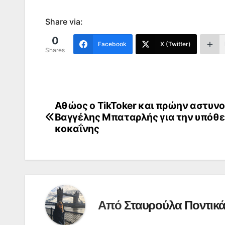
Share via:
0
Facebook
X (Twitter)
Shares
Αθώος ο TikToker και πρώην αστυν
Πλοήγηση
Βαγγέλης Μπαταρλής για την υπόθ
άρθρων
κοκαΐνης
Από
Σταυρούλα Ποντικ