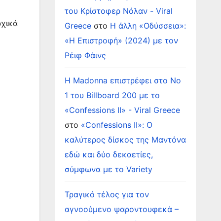
του Κρίστοφερ Νόλαν - Viral
ρχικά
Greece
στο
Η άλλη «Οδύσσεια»:
«Η Επιστροφή» (2024) με τον
Ρέιφ Φάινς
Η Madonna επιστρέφει στο Νο
1 του Billboard 200 με το
«Confessions II» - Viral Greece
στο
«Confessions II»: Ο
καλύτερος δίσκος της Μαντόνα
εδώ και δύο δεκαετίες,
σύμφωνα με το Variety
Τραγικό τέλος για τον
αγνοούμενο ψαροντουφεκά –