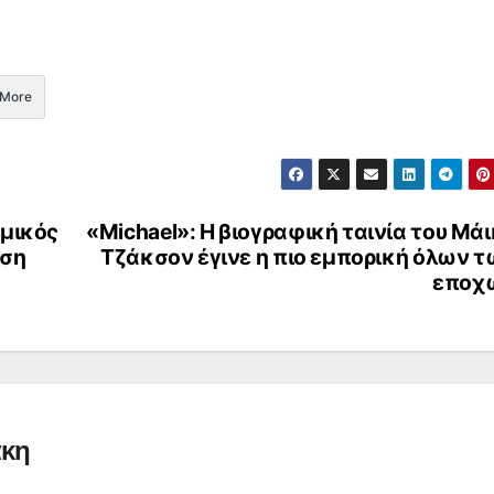
More
ομικός
«Michael»: Η βιογραφική ταινία του Μά
εση
Τζάκσον έγινε η πιο εμπορική όλων 
εποχ
άκη