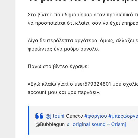
Στο βίντεο που δημοσίευσε στον προσωπικό τ
να προσποιείται ότι κλαίει, σαν να έχει επηρε
Λίγα δευτερόλεπτα αργότερα, όμως, αλλάζει 
φορώντας ένα μαύρο σύνολο.
Πάνω στο βίντεο έγραψε:
«Εγώ κλαίω γιατί ο user579324801 μου σχολία
account μου και μου περνάει».
@j.touni
Ουπς🫠
#φοργιου
#μπεςφοργι
@Bubblegun
♬ original sound – Crismj