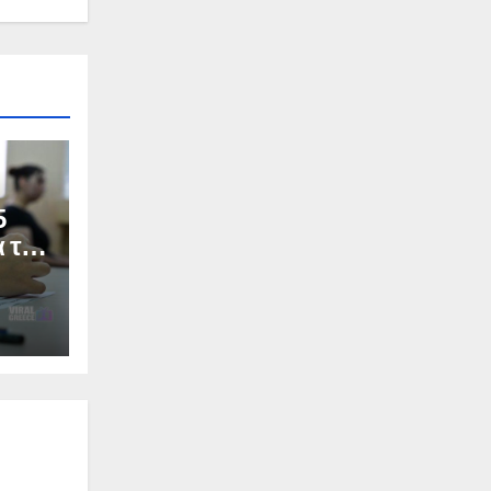
5
α το
Σ