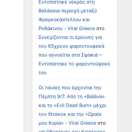
Εντοπίστηκε νεκρός στη
θαλάσσια περιοχή μεταξύ
Φραγκοκάστελλου και
Ροδάκινου - Viral Greece
στο
Συνεχίζονται οι έρευνες για
τον 65χρονο ψαροντουφεκά
που αγνοείται στα Σφακιά –
Εντοπίστηκε το ψαροντούφεκό
του
Οι ταινίες που έρχονται την
Πέμπτη 9/7: Από τη «Βαϊάνα»
και το «Evil Dead Burn» μέχρι
τον Χίτσκοκ και την «Ωραία
μου Κυρία» - Viral Greece
στο
«Η Οδύσσεια» του Κρίστοφερ