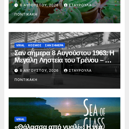
8 ΑΥΓΟΎΣΤΟΥ, 2026
ΣΤΑΥΡΟΎΛΑ
ΠΟΝΤΙΚΆΚΗ
VIRAL
ΚΟΣΜΟΣ
ΣΑΝ ΣΗΜΕΡΑ
Σαν σήμερα 8 Αυγούστου 1963: Η
Μεγάλη Ληστεία του Τρένου – Το
ψεύτικο σήμα, το Monopoly και
8 ΑΥΓΟΎΣΤΟΥ, 2026
ΣΤΑΥΡΟΎΛΑ
τα 2,6 εκατ. λίρες
ΠΟΝΤΙΚΆΚΗ
VIRAL
«Θάλασσα από γυαλί»: Η νέα