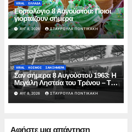
VIRAL
ΕΛΛΑΔΑ
Εορτολόγιο 8 Αυγούστου: Ποιοι
γιορτάζουν σήμερα
ΑΥΓ 8, 2026
ΣΤΑΥΡΟΎΛΑ ΠΟΝΤΙΚΆΚΗ
VIRAL
ΚΟΣΜΟΣ
ΣΑΝ ΣΗΜΕΡΑ
Σαν σήμερα 8 Αυγούστου 1963: Η
Μεγάλη Ληστεία του Τρένου – Το
ψεύτικο σήμα, το Monopoly και τα
ΑΥΓ 8, 2026
ΣΤΑΥΡΟΎΛΑ ΠΟΝΤΙΚΆΚΗ
2,6 εκατ. λίρες
Αφήστε μια απάντηση