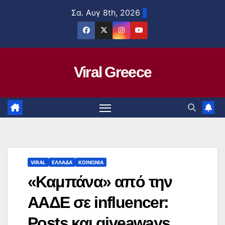
Μετάβαση
Σα. Αυγ 8th, 2026
στο
περιεχόμενο
Viral Greece
VIRAL
ΕΛΛΑΔΑ
ΚΟΙΝΩΝΙΑ
«Καμπάνα» από την
ΑΑΔΕ σε influencer:
Posts και giveaways