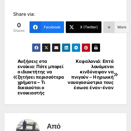
Share via:
0
Facebook
X (Twitter)
More
Shares
Αυξήσεις στα
Κεφαλονιά: Επτά
Πλοήγηση
ενοίκια: Πότε μπορεί
λουόμενοι
ο ιδιοκτήτης να
κινδύνεψαν να
άρθρων
ζητήσει περισσότερα
πνιγούν – Η ηρωική
χρήματα – Τι
ναυαγοσώστρια τους
δικαιούται ο
έσωσε έναν-έναν
ενοικιαστής
Από