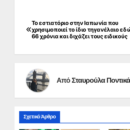
Το εστιατόριο στην Ιαπωνία που
Πλοήγηση
χρησιμοποιεί το ίδιο τηγανέλαιο εδ
άρθρων
66 χρόνια και διχάζει τους ειδικούς
Από
Σταυρούλα Ποντικ
Σχετικό Άρθρο