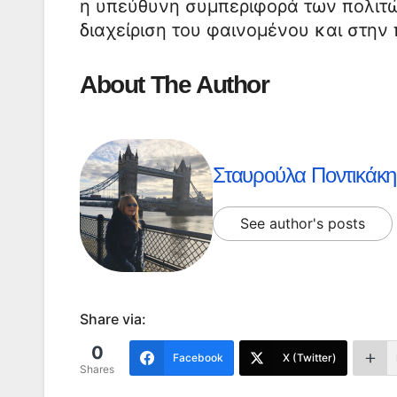
η υπεύθυνη συμπεριφορά των πολιτ
διαχείριση του φαινομένου και στη
About The Author
Σταυρούλα Ποντικάκη
See author's posts
Share via:
0
Facebook
X (Twitter)
Shares