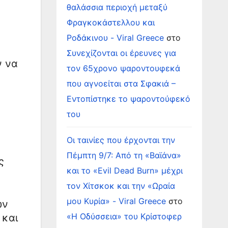
θαλάσσια περιοχή μεταξύ
Φραγκοκάστελλου και
Ροδάκινου - Viral Greece
στο
Συνεχίζονται οι έρευνες για
ν να
τον 65χρονο ψαροντουφεκά
που αγνοείται στα Σφακιά –
Εντοπίστηκε το ψαροντούφεκό
του
Οι ταινίες που έρχονται την
Πέμπτη 9/7: Από τη «Βαϊάνα»
ς
και το «Evil Dead Burn» μέχρι
τον Χίτσκοκ και την «Ωραία
μου Κυρία» - Viral Greece
στο
ων
«Η Οδύσσεια» του Κρίστοφερ
 και