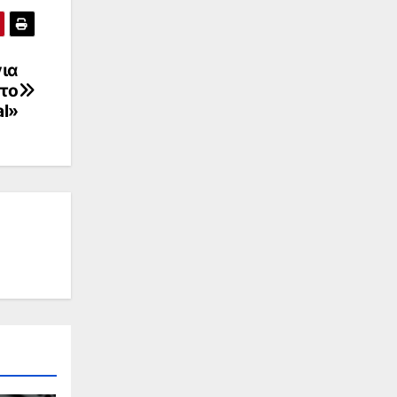
για
 το
al»