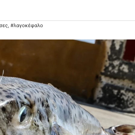
σες
,
#λαγοκέφαλο