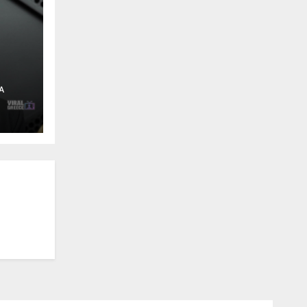
Α
χαν