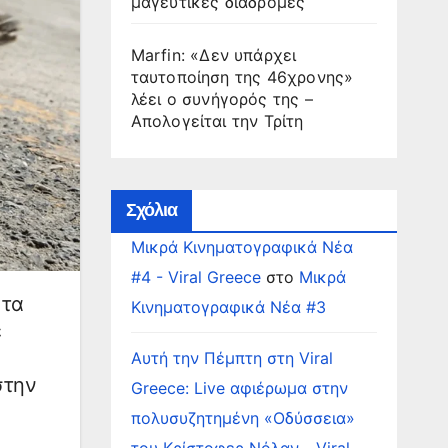
μαγευτικές διαδρομές
Marfin: «Δεν υπάρχει
ταυτοποίηση της 46χρονης»
λέει ο συνήγορός της –
Απολογείται την Τρίτη
Σχόλια
Μικρά Κινηματογραφικά Νέα
#4 - Viral Greece
στο
Μικρά
 τα
Κινηματογραφικά Νέα #3
ε
Αυτή την Πέμπτη στη Viral
στην
Greece: Live αφιέρωμα στην
πολυσυζητημένη «Οδύσσεια»