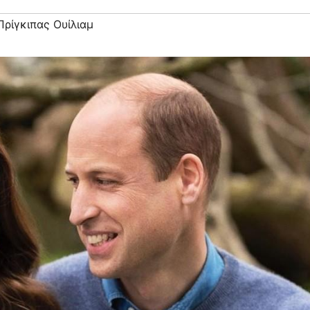
Πρίγκιπας Ουίλιαμ