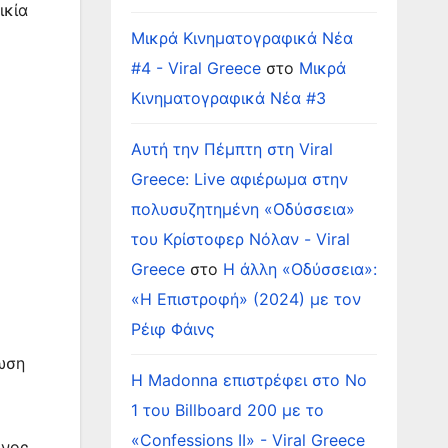
ικία
Μικρά Κινηματογραφικά Νέα
#4 - Viral Greece
στο
Μικρά
Κινηματογραφικά Νέα #3
Αυτή την Πέμπτη στη Viral
Greece: Live αφιέρωμα στην
πολυσυζητημένη «Οδύσσεια»
του Κρίστοφερ Νόλαν - Viral
Greece
στο
Η άλλη «Οδύσσεια»:
«Η Επιστροφή» (2024) με τον
Ρέιφ Φάινς
θωση
Η Madonna επιστρέφει στο Νο
1 του Billboard 200 με το
«Confessions II» - Viral Greece
ενος