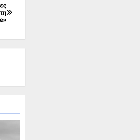
λες
τη
ue»