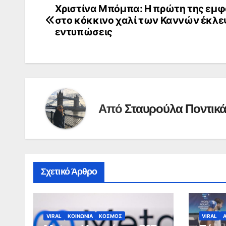
Χριστίνα Μπόμπα: Η πρώτη της εμφ
Πλοήγηση
στο κόκκινο χαλί των Καννών έκλεψ
άρθρων
εντυπώσεις
Από
Σταυρούλα Ποντικ
Σχετικό Άρθρο
VIRAL
ΚΟΙΝΩΝΙΑ
ΚΟΣΜΟΣ
VIRAL