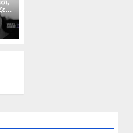
σι,
ζερ
Σ