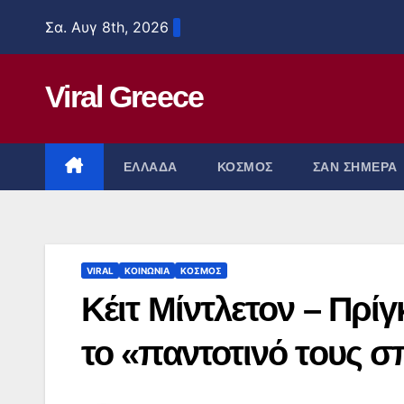
Μετάβαση
Σα. Αυγ 8th, 2026
στο
περιεχόμενο
Viral Greece
ΕΛΛΑΔΑ
ΚΟΣΜΟΣ
ΣΑΝ ΣΗΜΕΡΑ
VIRAL
ΚΟΙΝΩΝΙΑ
ΚΟΣΜΟΣ
Κέιτ Μίντλετον – Πρίγ
το «παντοτινό τους σ