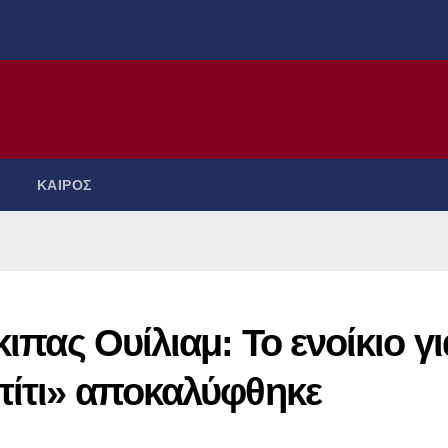
ΚΑΙΡΟΣ
κιπας Ουίλιαμ: Το ενοίκιο γι
πίτι» αποκαλύφθηκε