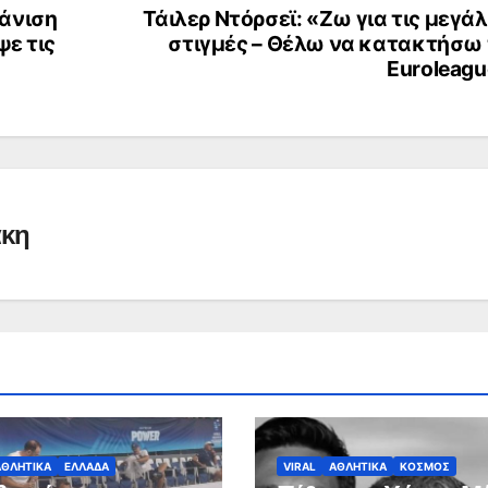
άνιση
Τάιλερ Ντόρσεϊ: «Ζω για τις μεγά
ε τις
στιγμές – Θέλω να κατακτήσω 
Euroleag
άκη
ΑΘΛΗΤΙΚΑ
ΕΛΛΑΔΑ
VIRAL
ΑΘΛΗΤΙΚΑ
ΚΟΣΜΟΣ