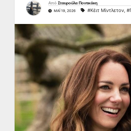
Από
Σταυρούλα Ποντικάκη
#Κέιτ Μίντλετον
,
#
ΜΆΙ 19, 2026