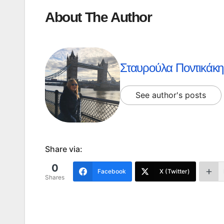
About The Author
Σταυρούλα Ποντικάκη
See author's posts
Share via:
0
Facebook
X (Twitter)
Shares