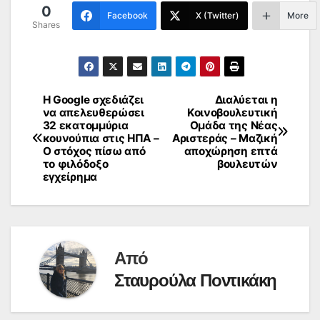
0
Facebook
X (Twitter)
More
Shares
Η Google σχεδιάζει
Διαλύεται η
Πλοήγηση
να απελευθερώσει
Κοινοβουλευτική
32 εκατομμύρια
Ομάδα της Νέας
άρθρων
κουνούπια στις ΗΠΑ –
Αριστεράς – Μαζική
Ο στόχος πίσω από
αποχώρηση επτά
το φιλόδοξο
βουλευτών
εγχείρημα
Από
Σταυρούλα Ποντικάκη