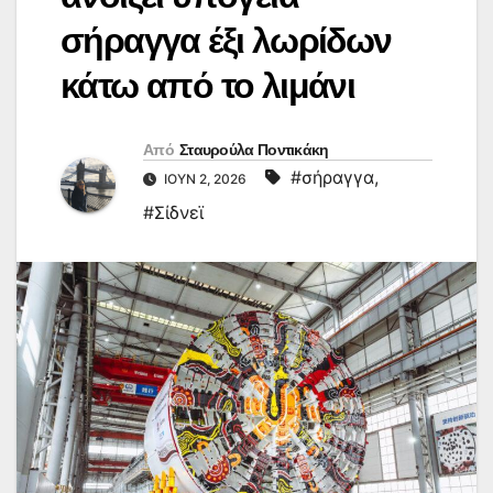
σήραγγα έξι λωρίδων
κάτω από το λιμάνι
Από
Σταυρούλα Ποντικάκη
#σήραγγα
,
ΙΟΎΝ 2, 2026
#Σίδνεϊ