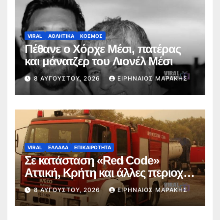
VIRAL
ΑΘΛΗΤΙΚΑ
ΚΟΣΜΟΣ
Πέθανε ο Χόρχε Μέσι, πατέρας
και μάνατζερ του Λιονέλ Μέσι
8 ΑΥΓΟΎΣΤΟΥ, 2026
ΕΙΡΗΝΑΊΟΣ ΜΑΡΆΚΗΣ
VIRAL
ΕΛΛΑΔΑ
ΕΠΙΚΑΙΡΟΤΗΤΑ
Σε κατάσταση «Red Code»
Αττική, Κρήτη και άλλες περιοχές
την Κυριακή 9 Αυγούστου λόγω
8 ΑΥΓΟΎΣΤΟΥ, 2026
ΕΙΡΗΝΑΊΟΣ ΜΑΡΆΚΗΣ
πολύ υψηλού κινδύνου
πυρκαγιάς