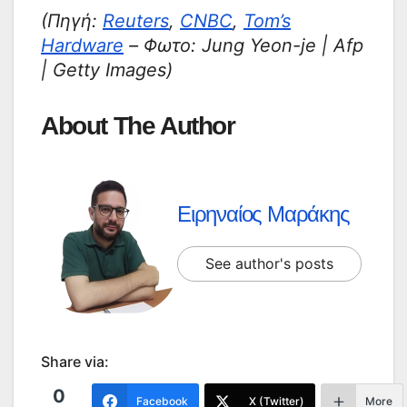
(Πηγή:
Reuters
,
CNBC
,
Tom’s
Hardware
– Φωτο: Jung Yeon-je | Afp
| Getty Images)
About The Author
Ειρηναίος Μαράκης
See author's posts
Share via:
0
Facebook
X (Twitter)
More