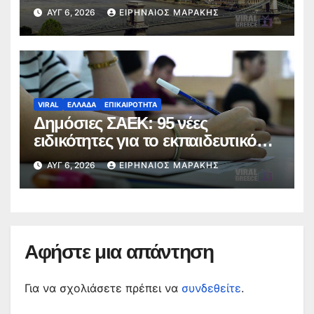
καύσωνα και ενεργειακής πίεσης
ΑΥΓ 6, 2026
ΕΙΡΗΝΑΊΟΣ ΜΑΡΆΚΗΣ
VIRAL
ΕΛΛΑΔΑ
ΕΠΙΚΑΙΡΟΤΗΤΑ
Δημόσιες ΣΑΕΚ: 95 νέες
ειδικότητες για το εκπαιδευτικό
έτος 2026-2027
ΑΥΓ 6, 2026
ΕΙΡΗΝΑΊΟΣ ΜΑΡΆΚΗΣ
Αφήστε μια απάντηση
Για να σχολιάσετε πρέπει να
συνδεθείτε
.