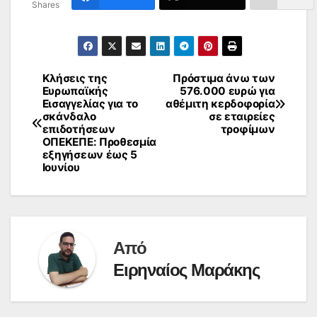
Shares
Κλήσεις της
Πρόστιμα άνω των
Πλοήγηση
Ευρωπαϊκής
576.000 ευρώ για
Εισαγγελίας για το
αθέμιτη κερδοφορία
άρθρων
σκάνδαλο
σε εταιρείες
επιδοτήσεων
τροφίμων
ΟΠΕΚΕΠΕ: Προθεσμία
εξηγήσεων έως 5
Ιουνίου
Από
Ειρηναίος Μαράκης