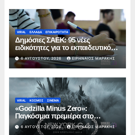
VIRAL
ΕΛΛΑΔΑ
ΕΠΙΚΑΙΡΟΤΗΤΑ
Δημόσιες ΣΑΕΚ: 95 νέες
ειδικότητες για το εκπαιδευτικό
έτος 2026-2027
6 ΑΥΓΟΎΣΤΟΥ, 2026
ΕΙΡΗΝΑΊΟΣ ΜΑΡΆΚΗΣ
VIRAL
ΚΟΣΜΟΣ
ΣΙΝΕΜΑ
«Godzilla Minus Zero»:
Παγκόσμια πρεμιέρα στο
Φεστιβάλ Κινηματογράφου της
6 ΑΥΓΟΎΣΤΟΥ, 2026
ΕΙΡΗΝΑΊΟΣ ΜΑΡΆΚΗΣ
Νέας Υόρκης (trailer)