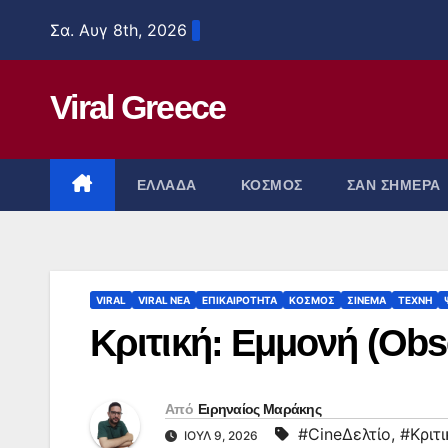
Μετάβαση
Σα. Αυγ 8th, 2026
στο
περιεχόμενο
Viral Greece
ΕΛΛΑΔΑ
ΚΟΣΜΟΣ
ΣΑΝ ΣΗΜΕΡΑ
VIRAL
VIRAL ΝΕΑ
ΕΠΙΚΑΙΡΟΤΗΤΑ
ΚΟΣΜΟΣ
ΣΙΝΕΜΑ
ΤΕΧΝΗ
Κριτική: Εμμονή (Obs
Από
Ειρηναίος Μαράκης
#CineΔελτίο
,
#Κριτι
ΙΟΎΛ 9, 2026