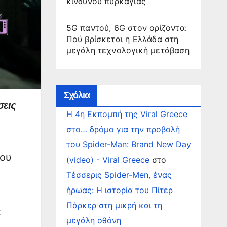
κινδύνου πυρκαγιάς
5G παντού, 6G στον ορίζοντα:
Πού βρίσκεται η Ελλάδα στη
μεγάλη τεχνολογική μετάβαση
Σχόλια
σεις
Η 4η Εκπομπή της Viral Greece
στο… δρόμο για την προβολή
του Spider-Man: Brand New Day
που
(video) - Viral Greece
στο
Τέσσερις Spider-Men, ένας
ήρωας: Η ιστορία του Πίτερ
Πάρκερ στη μικρή και τη
α
μεγάλη οθόνη