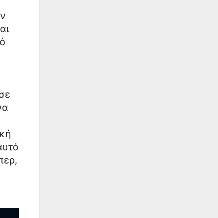
εν
αι
τό
α
 σε
να
ική
αυτό
περ,