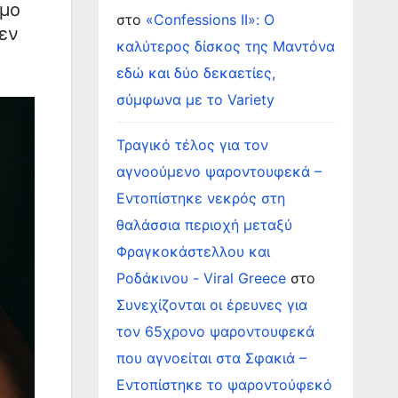
όμο
στο
«Confessions II»: Ο
δεν
καλύτερος δίσκος της Μαντόνα
εδώ και δύο δεκαετίες,
σύμφωνα με το Variety
Τραγικό τέλος για τον
αγνοούμενο ψαροντουφεκά –
Εντοπίστηκε νεκρός στη
θαλάσσια περιοχή μεταξύ
Φραγκοκάστελλου και
Ροδάκινου - Viral Greece
στο
Συνεχίζονται οι έρευνες για
τον 65χρονο ψαροντουφεκά
που αγνοείται στα Σφακιά –
Εντοπίστηκε το ψαροντούφεκό