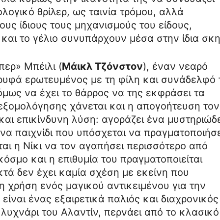
ολογικό θρίλερ, ως ταινία τρόμου, αλλά
ους ίδιους τους μηχανισμούς του είδους,
και το γέλιο συνυπάρχουν μέσα στην ίδια σκη
ερ» Μπέιλι (
Μάικλ Τζόνστον
), έναν νεαρό
ρυφά ερωτευμένος με τη φίλη και συνάδελφό 
 όμως να έχει το θάρρος να της εκφράσει τα
 εξομολόγησης χάνεται και η απογοήτευση τον
 και επικίνδυνη λύση: αγοράζει ένα μυστηριώδ
ένα παιχνίδι που υπόσχεται να πραγματοποιήσε
ται η Νίκι να τον αγαπήσει περισσότερο από
όσμο και η επιθυμία του πραγματοποιείται
τά δεν έχει καμία σχέση με εκείνη που
 η χρήση ενός μαγικού αντικειμένου για την
είναι ένας εξαιρετικά παλιός και διαχρονικός
 λυχνάρι του Αλαντίν, περνάει από το κλασικό