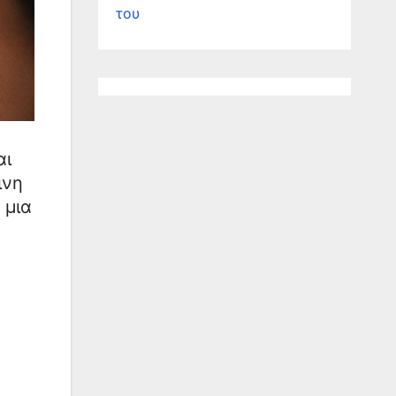
του
αι
ινη
 μια