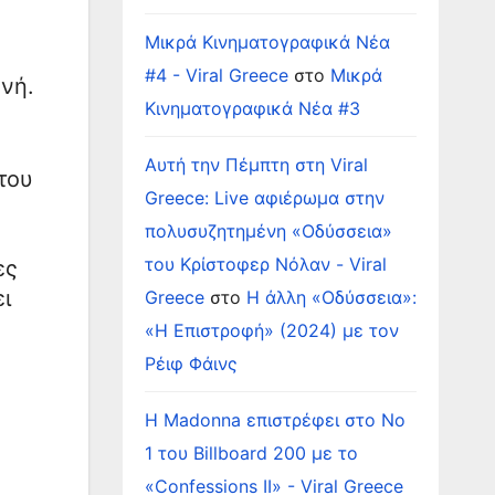
Μικρά Κινηματογραφικά Νέα
#4 - Viral Greece
στο
Μικρά
νή.
Κινηματογραφικά Νέα #3
Αυτή την Πέμπτη στη Viral
του
Greece: Live αφιέρωμα στην
πολυσυζητημένη «Οδύσσεια»
του Κρίστοφερ Νόλαν - Viral
ες
ι
Greece
στο
Η άλλη «Οδύσσεια»:
«Η Επιστροφή» (2024) με τον
Ρέιφ Φάινς
Η Madonna επιστρέφει στο Νο
1 του Billboard 200 με το
«Confessions II» - Viral Greece