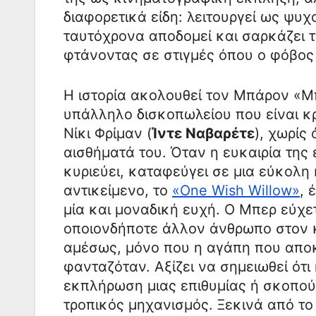
διαφορετικά είδη: λειτουργεί ως ψυχ
ταυτόχρονα αποδομεί και σαρκάζει τ
φτάνοντας σε στιγμές όπου ο φόβος 
Η ιστορία ακολουθεί τον Μπάρον «Μπ
υπάλληλο δισκοπωλείου που είναι κ
Νίκι Φρίμαν (
Ίντε Ναβαρέτε
), χωρίς
αισθήματά του. Όταν η ευκαιρία της
κυριεύει, καταφεύγει σε μια εύκολη
αντικείμενο, το
«One Wish Willow»
, 
μία και μοναδική ευχή. Ο Μπερ εύχε
οποιονδήποτε άλλον άνθρωπο στον κ
αμέσως, μόνο που η αγάπη που αποκ
φανταζόταν. Αξίζει να σημειωθεί ότι
εκπλήρωση μιας επιθυμίας ή σκοπού 
τροπικός μηχανισμός. Ξεκινά από το