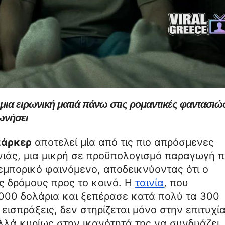
μια ειρωνική ματιά πάνω στις ρομαντικές φαντασιώ
νωνήσει
πάρκερ
αποτελεί μία από τις πιο απρόσμενες
νιάς, μια μικρή σε προϋπολογισμό παραγωγή 
εμπορικό φαινόμενο, αποδεικνύοντας ότι ο
ς δρόμους προς το κοινό. Η
ταινία
, που
.000 δολάρια και ξεπέρασε κατά πολύ τα 300
ισπράξεις, δεν στηρίζεται μόνο στην επιτυχί
λλά κυρίως στην ικανότητά της να συνδυάζει