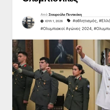
Από
Σταυρούλα Ποντικάκη
#αθλητισμός
,
#Ελλ
ΙΟΎΛ 1, 2026
#Ολυμπιακοί Αγώνες 2024
,
#Ολυμπι