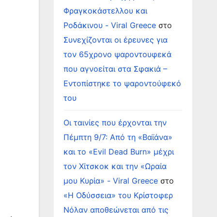
Φραγκοκάστελλου και
Ροδάκινου - Viral Greece
στο
Συνεχίζονται οι έρευνες για
τον 65χρονο ψαροντουφεκά
που αγνοείται στα Σφακιά –
Εντοπίστηκε το ψαροντούφεκό
του
Οι ταινίες που έρχονται την
Πέμπτη 9/7: Από τη «Βαϊάνα»
και το «Evil Dead Burn» μέχρι
τον Χίτσκοκ και την «Ωραία
μου Κυρία» - Viral Greece
στο
«Η Οδύσσεια» του Κρίστοφερ
Νόλαν αποθεώνεται από τις