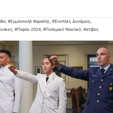
άδα
,
#Εμμανουήλ Καραλής
,
#Ένοπλες Δυνάμεις
,
ονίκες
,
#Παρίσι 2024
,
#Πολεμικό Ναυτικό
,
#στίβος