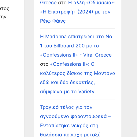
Greece
στο
Η άλλη «Οδύσσεια»:
ατος
«Η Επιστροφή» (2024) με τον
την
Ρέιφ Φάινς
Η Madonna επιστρέφει στο Νο
1 του Billboard 200 με το
«Confessions II» - Viral Greece
στο
«Confessions II»: Ο
καλύτερος δίσκος της Μαντόνα
εδώ και δύο δεκαετίες,
σύμφωνα με το Variety
Τραγικό τέλος για τον
αγνοούμενο ψαροντουφεκά –
Εντοπίστηκε νεκρός στη
θαλάσσια περιοχή μεταξύ