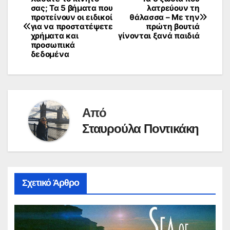
Πλοήγηση
σας; Τα 5 βήματα που
λατρεύουν τη
προτείνουν οι ειδικοί
θάλασσα – Με την
άρθρων
για να προστατέψετε
πρώτη βουτιά
χρήματα και
γίνονται ξανά παιδιά
προσωπικά
δεδομένα
Από
Σταυρούλα Ποντικάκη
Σχετικό Άρθρο