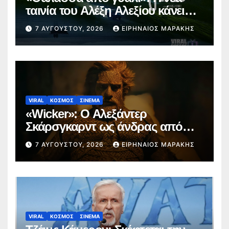
ταινία του Αλέξη Αλεξίου κάνει
παγκόσμια πρεμιέρα στο
7 ΑΥΓΟΎΣΤΟΥ, 2026
ΕΙΡΗΝΑΊΟΣ ΜΑΡΆΚΗΣ
Φεστιβάλ Εδιμβούργου
VIRAL
ΚΟΣΜΟΣ
ΣΙΝΕΜΑ
«Wicker»: Ο Αλεξάντερ
Σκάρσγκαρντ ως άνδρας από
ψάθα προκαλεί διαδικτυακή
7 ΑΥΓΟΎΣΤΟΥ, 2026
ΕΙΡΗΝΑΊΟΣ ΜΑΡΆΚΗΣ
φρενίτιδα (trailer)
VIRAL
ΚΟΣΜΟΣ
ΣΙΝΕΜΑ