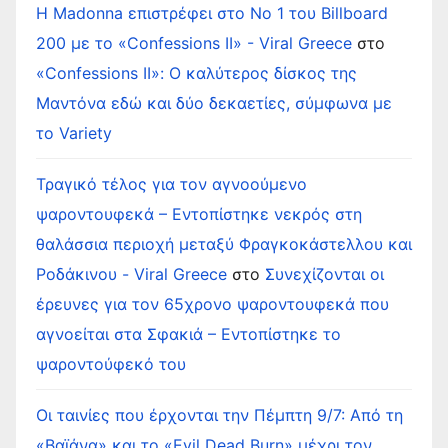
Η Madonna επιστρέφει στο Νο 1 του Billboard
200 με το «Confessions II» - Viral Greece
στο
«Confessions II»: Ο καλύτερος δίσκος της
Μαντόνα εδώ και δύο δεκαετίες, σύμφωνα με
το Variety
Τραγικό τέλος για τον αγνοούμενο
ψαροντουφεκά – Εντοπίστηκε νεκρός στη
θαλάσσια περιοχή μεταξύ Φραγκοκάστελλου και
Ροδάκινου - Viral Greece
στο
Συνεχίζονται οι
έρευνες για τον 65χρονο ψαροντουφεκά που
αγνοείται στα Σφακιά – Εντοπίστηκε το
ψαροντούφεκό του
Οι ταινίες που έρχονται την Πέμπτη 9/7: Από τη
«Βαϊάνα» και το «Evil Dead Burn» μέχρι τον