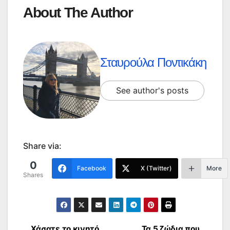
About The Author
Σταυρούλα Ποντικάκη
See author's posts
Share via:
0
Facebook
X (Twitter)
More
Shares
Χάσατε το κινητό
Τα 5 ζώδια που