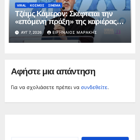
VIRAL
ΚΟΣΜΟΣ
ΣΙΝΕΜΑ
Τζέιμς Κάμερον: Σκέφτεται την
«επόμενη πράξη» της καριέρας
του πέρα από το σύμπαν του
ΑΥΓ 7, 2026
ΕΙΡΗΝΑΊΟΣ ΜΑΡΆΚΗΣ
Avatar
Αφήστε μια απάντηση
Για να σχολιάσετε πρέπει να
συνδεθείτε
.
Αναζήτηση