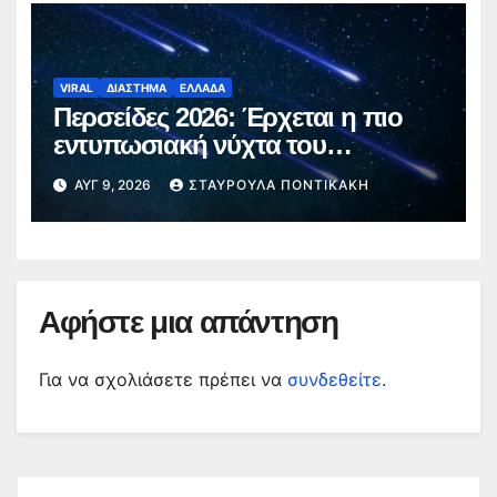
VIRAL
ΔΙΑΣΤΗΜΑ
ΕΛΛΑΔΑ
Περσείδες 2026: Έρχεται η πιο
εντυπωσιακή νύχτα του
καλοκαιριού – Πότε θα δούμε τα
ΑΥΓ 9, 2026
ΣΤΑΥΡΟΎΛΑ ΠΟΝΤΙΚΆΚΗ
«πεφταστέρια»
Αφήστε μια απάντηση
Για να σχολιάσετε πρέπει να
συνδεθείτε
.