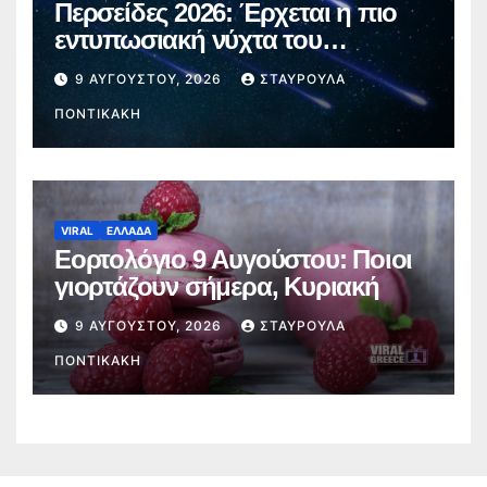
Περσείδες 2026: Έρχεται η πιο
εντυπωσιακή νύχτα του
καλοκαιριού – Πότε θα δούμε τα
9 ΑΥΓΟΎΣΤΟΥ, 2026
ΣΤΑΥΡΟΎΛΑ
«πεφταστέρια»
ΠΟΝΤΙΚΆΚΗ
VIRAL
ΕΛΛΑΔΑ
Εορτολόγιο 9 Αυγούστου: Ποιοι
γιορτάζουν σήμερα, Κυριακή
9 ΑΥΓΟΎΣΤΟΥ, 2026
ΣΤΑΥΡΟΎΛΑ
ΠΟΝΤΙΚΆΚΗ