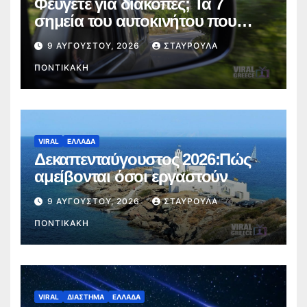
Φεύγετε για διακοπές; Τα 7
σημεία του αυτοκινήτου που
πρέπει να ελέγξετε πριν από το
9 ΑΥΓΟΎΣΤΟΥ, 2026
ΣΤΑΥΡΟΎΛΑ
ταξίδι
ΠΟΝΤΙΚΆΚΗ
VIRAL
ΕΛΛΑΔΑ
Δεκαπενταύγουστος 2026:Πώς
αμείβονται όσοι εργαστούν
9 ΑΥΓΟΎΣΤΟΥ, 2026
ΣΤΑΥΡΟΎΛΑ
ΠΟΝΤΙΚΆΚΗ
VIRAL
ΔΙΑΣΤΗΜΑ
ΕΛΛΑΔΑ