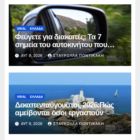
VIRAL
ΕΛΛΑΔΑ
Φεύγετε για διακοπές; Τα 7
σημεία του αυτοκινήτου που
πρέπει να ελέγξετε πριν από το
ΑΥΓ 9, 2026
ΣΤΑΥΡΟΎΛΑ ΠΟΝΤΙΚΆΚΗ
ταξίδι
VIRAL
ΕΛΛΑΔΑ
Δεκαπενταύγουστος 2026:Πώς
αμείβονται όσοι εργαστούν
ΑΥΓ 9, 2026
ΣΤΑΥΡΟΎΛΑ ΠΟΝΤΙΚΆΚΗ