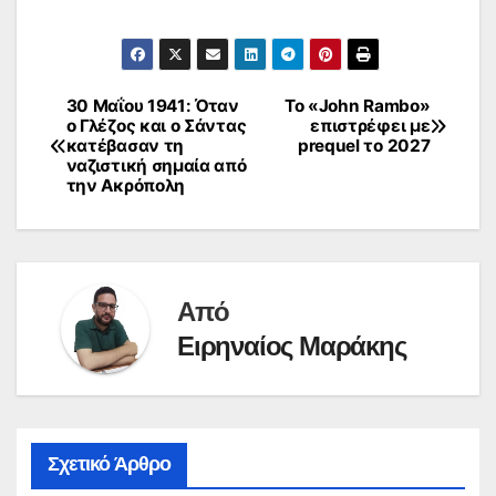
30 Μαΐου 1941: Όταν
Το «John Rambo»
Πλοήγηση
ο Γλέζος και ο Σάντας
επιστρέφει με
κατέβασαν τη
prequel το 2027
άρθρων
ναζιστική σημαία από
την Ακρόπολη
Από
Ειρηναίος Μαράκης
Σχετικό Άρθρο