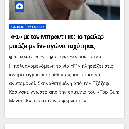
ΚΟΣΜΟΣ
ΨΥΧΑΓΩΓΙΑ
«F1» με τον Μπραντ Πιτ: Το τρέιλερ
μοιάζει με live αγώνα ταχύτητας
13 ΜΑΪ́ΟΥ, 2025
ΣΤΑΥΡΟΎΛΑ ΠΟΝΤΙΚΆΚΗ
Η πολυαναμενόμενη ταινία «F1» πλησιάζει στις
κινηματογραφικές αίθουσες και το κοινό
ανυπομονεί. Σκηνοθετημένη από τον Τζόζεφ
Κοσίνσκι, γνωστό από την επιτυχία του «Top Gun:
Maverick», η νέα ταινία φέρνει τον…