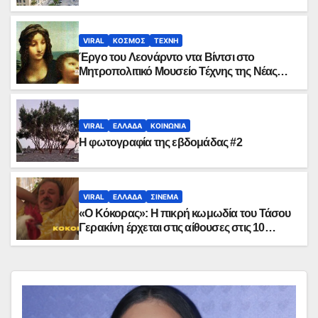
VIRAL
ΚΟΣΜΟΣ
ΤΕΧΝΗ
Έργο του Λεονάρντο ντα Βίντσι στο
Μητροπολιτικό Μουσείο Τέχνης της Νέας
Υόρκης
VIRAL
ΕΛΛΑΔΑ
ΚΟΙΝΩΝΙΑ
Η φωτογραφία της εβδομάδας #2
VIRAL
ΕΛΛΑΔΑ
ΣΙΝΕΜΑ
«Ο Κόκορας»: Η πικρή κωμωδία του Τάσου
Γερακίνη έρχεται στις αίθουσες στις 10
Σεπτεμβρίου (trailer)