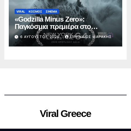
VIRAL
ΚΟΣΜΟΣ
ΣΙΝΕΜΑ
«Godzilla Minus Zero»:
Παγκόσμια πρεμιέρα στο
Φεστιβάλ Κινηματογράφου της
6 ΑΥΓΟΎΣΤΟΥ, 2026
ΕΙΡΗΝΑΊΟΣ ΜΑΡΆΚΗΣ
Νέας Υόρκης (trailer)
Viral Greece