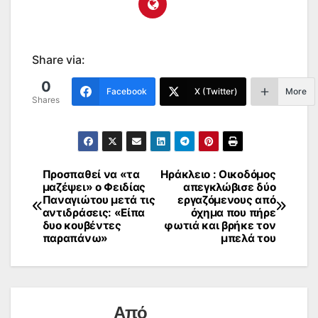
Share via:
0
Facebook
X (Twitter)
More
Shares
Προσπαθεί να «τα
Ηράκλειο : Οικοδόμος
Πλοήγηση
μαζέψει» ο Φειδίας
απεγκλώβισε δύο
Παναγιώτου μετά τις
εργαζόμενους από
άρθρων
αντιδράσεις: «Είπα
όχημα που πήρε
δυο κουβέντες
φωτιά και βρήκε τον
παραπάνω»
μπελά του
Από