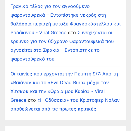
Τραγικό τέλος για τον αγνοούμενο
ψαροντουφεκά – Εντοπίστηκε νεκρός στη
θαλάσσια περιοχή μεταξύ Φραγκοκάστελλου και
Ροδάκινου - Viral Greece
στο
Συνεχίζονται οι
έρευνες για τον 65χρονο ψαροντουφεκά που
αγνοείται στα Σφακιά – Εντοπίστηκε το
ψαροντούφεκό του
Οι ταινίες που έρχονται την Πέμπτη 9/7: Από τη
«Βαϊάνα» και το «Evil Dead Burn» μέχρι τον
Χίτσκοκ και την «Ωραία μου Κυρία» - Viral
Greece
στο
«Η Οδύσσεια» του Κρίστοφερ Νόλαν
αποθεώνεται από τις πρώτες κριτικές