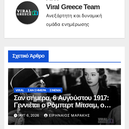
Viral Greece Team
Ανεξάρτητη και δυναμική
ομάδα ενημέρωσης
Σχετικό Άρθρο
VIRAL
ΣΑΝ ΣΗΜΕΡΑ
ΣΙΝΕΜΑ
Σαν σήμερα, 6 Αυγούστου 1917:
Γεννιέται ο Ρόμπερτ Μίτσαμ, ο
σκληρός του φιλμ νουάρ και ο
ΑΥΓ 6, 2026
ΕΙΡΗΝΑΊΟΣ ΜΑΡΆΚΗΣ
εμβληματικός Φίλιπ Μάρλοου