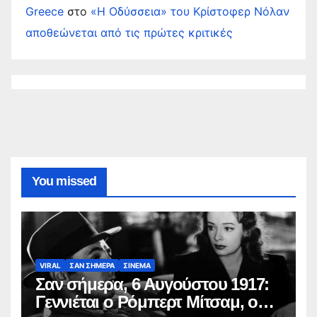
Greece
στο
«Η Οδύσσεια» του Κρίστοφερ Νόλαν
αποθεώνεται από τις πρώτες κριτικές
You missed
VIRAL
ΣΑΝ ΣΗΜΕΡΑ
ΣΙΝΕΜΑ
Σαν σήμερα, 6 Αυγούστου 1917:
Γεννιέται ο Ρόμπερτ Μίτσαμ, ο