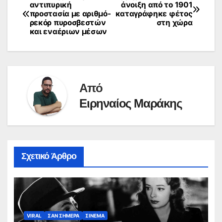
Πλοήγηση
αντιπυρική
άνοιξη από το 1901
προστασία με αριθμό-
καταγράφηκε φέτος
άρθρων
ρεκόρ πυροσβεστών
στη χώρα
και εναέριων μέσων
Από
Ειρηναίος Μαράκης
Σχετικό Άρθρο
VIRAL
ΣΑΝ ΣΗΜΕΡΑ
ΣΙΝΕΜΑ