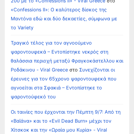
200 με το «Confessions II» - Viral Greece
στο
«Confessions II»: Ο καλύτερος δίσκος της
Μαντόνα εδώ και δύο δεκαετίες, σύμφωνα με
το Variety
Τραγικό τέλος για τον αγνοούμενο
ψαροντουφεκά – Εντοπίστηκε νεκρός στη
θαλάσσια περιοχή μεταξύ Φραγκοκάστελλου και
Ροδάκινου - Viral Greece
στο
Συνεχίζονται οι
έρευνες για τον 65χρονο ψαροντουφεκά που
αγνοείται στα Σφακιά – Εντοπίστηκε το
ψαροντούφεκό του
Οι ταινίες που έρχονται την Πέμπτη 9/7: Από τη
«Βαϊάνα» και το «Evil Dead Burn» μέχρι τον
Χίτσκοκ και την «Ωραία μου Κυρία» - Viral