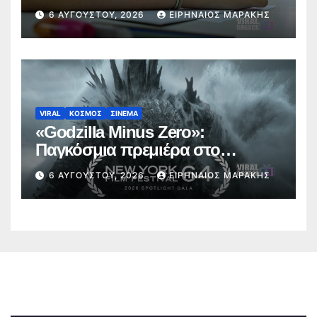
έτος 2026-2027
6 ΑΥΓΟΎΣΤΟΥ, 2026
ΕΙΡΗΝΑΊΟΣ ΜΑΡΆΚΗΣ
VIRAL
ΚΟΣΜΟΣ
ΣΙΝΕΜΑ
«Godzilla Minus Zero»:
Παγκόσμια πρεμιέρα στο
Φεστιβάλ Κινηματογράφου της
6 ΑΥΓΟΎΣΤΟΥ, 2026
ΕΙΡΗΝΑΊΟΣ ΜΑΡΆΚΗΣ
Νέας Υόρκης (trailer)