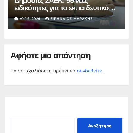
Δημόσιες ΣΑΕΚ: 95 νέες
ειδικότητες για το εκπαιδευτικό
έτος 2026-2027
ΑΥΓ 6, 2026
ΕΙΡΗΝΑΊΟΣ ΜΑΡΆΚΗΣ
Αφήστε μια απάντηση
Για να σχολιάσετε πρέπει να
συνδεθείτε
.
Αναζήτηση
Αναζήτηση