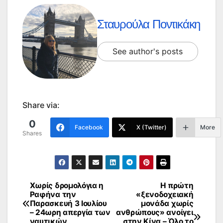
Σταυρούλα Ποντικάκη
See author's posts
Share via:
0
Facebook
X (Twitter)
More
Shares
Χωρίς δρομολόγια η
Η πρώτη
Πλοήγηση
Ραφήνα την
«ξενοδοχειακή
Παρασκευή 3 Ιουλίου
μονάδα χωρίς
άρθρων
– 24ωρη απεργία των
ανθρώπους» ανοίγει
ναυτικών
στην Κίνα – Όλο το