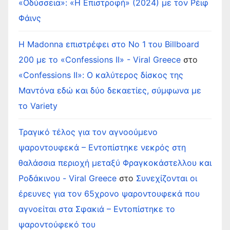
«Οδύσσεια»: «Η Επιστροφή» (2024) με τον Ρέιφ
Φάινς
Η Madonna επιστρέφει στο Νο 1 του Billboard
200 με το «Confessions II» - Viral Greece
στο
«Confessions II»: Ο καλύτερος δίσκος της
Μαντόνα εδώ και δύο δεκαετίες, σύμφωνα με
το Variety
Τραγικό τέλος για τον αγνοούμενο
ψαροντουφεκά – Εντοπίστηκε νεκρός στη
θαλάσσια περιοχή μεταξύ Φραγκοκάστελλου και
Ροδάκινου - Viral Greece
στο
Συνεχίζονται οι
έρευνες για τον 65χρονο ψαροντουφεκά που
αγνοείται στα Σφακιά – Εντοπίστηκε το
ψαροντούφεκό του