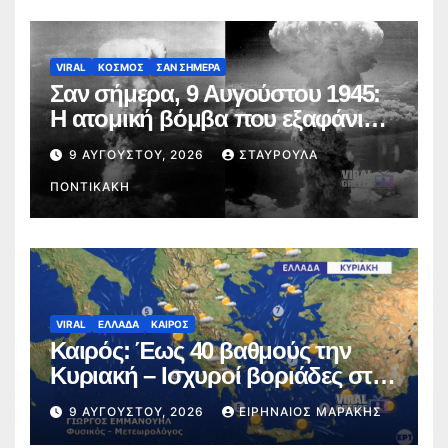
VIRAL
ΚΟΣΜΟΣ
ΣΑΝ ΣΗΜΕΡΑ
Σαν σήμερα, 9 Αυγούστου 1945:
Η ατομική βόμβα που εξαφάνισε
το Ναγκασάκι
9 ΑΥΓΟΎΣΤΟΥ, 2026
ΣΤΑΥΡΟΎΛΑ
ΠΟΝΤΙΚΆΚΗ
VIRAL
ΕΛΛΑΔΑ
ΚΑΙΡΟΣ
Καιρός: Έως 40 βαθμούς την
Κυριακή – Ισχυροί βοριάδες στο
Αιγαίο (video)
9 ΑΥΓΟΎΣΤΟΥ, 2026
ΕΙΡΗΝΑΊΟΣ ΜΑΡΆΚΗΣ