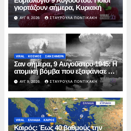
Εορτολόγιο 9 Αυγούστου: Ποιοι
γιορτάζουν σήμερα, Κυριακή
ΑΥΓ 9, 2026
ΣΤΑΥΡΟΎΛΑ ΠΟΝΤΙΚΆΚΗ
VIRAL
ΚΟΣΜΟΣ
ΣΑΝ ΣΗΜΕΡΑ
Σαν σήμερα, 9 Αυγούστου 1945: Η
ατομική βόμβα που εξαφάνισε το
Ναγκασάκι
ΑΥΓ 9, 2026
ΣΤΑΥΡΟΎΛΑ ΠΟΝΤΙΚΆΚΗ
VIRAL
ΕΛΛΑΔΑ
ΚΑΙΡΟΣ
Καιρός: Έως 40 βαθμούς την