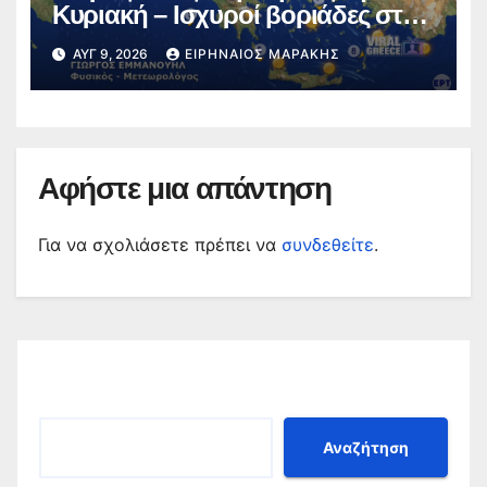
Κυριακή – Ισχυροί βοριάδες στο
Αιγαίο (video)
ΑΥΓ 9, 2026
ΕΙΡΗΝΑΊΟΣ ΜΑΡΆΚΗΣ
Αφήστε μια απάντηση
Για να σχολιάσετε πρέπει να
συνδεθείτε
.
Αναζήτηση
Αναζήτηση