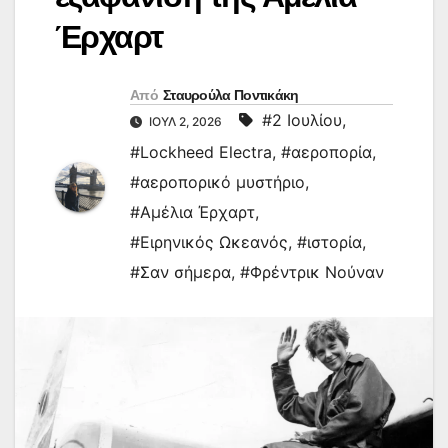
Έρχαρτ
Από
Σταυρούλα Ποντικάκη
#2 Ιουλίου
,
ΙΟΎΛ 2, 2026
#Lockheed Electra
,
#αεροπορία
,
#αεροπορικό μυστήριο
,
#Αμέλια Έρχαρτ
,
#Ειρηνικός Ωκεανός
,
#ιστορία
,
#Σαν σήμερα
,
#Φρέντρικ Νούναν