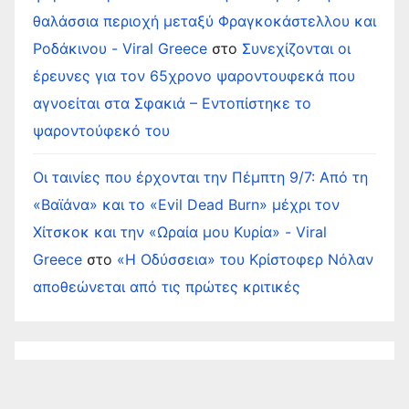
θαλάσσια περιοχή μεταξύ Φραγκοκάστελλου και
Ροδάκινου - Viral Greece
στο
Συνεχίζονται οι
έρευνες για τον 65χρονο ψαροντουφεκά που
αγνοείται στα Σφακιά – Εντοπίστηκε το
ψαροντούφεκό του
Οι ταινίες που έρχονται την Πέμπτη 9/7: Από τη
«Βαϊάνα» και το «Evil Dead Burn» μέχρι τον
Χίτσκοκ και την «Ωραία μου Κυρία» - Viral
Greece
στο
«Η Οδύσσεια» του Κρίστοφερ Νόλαν
αποθεώνεται από τις πρώτες κριτικές