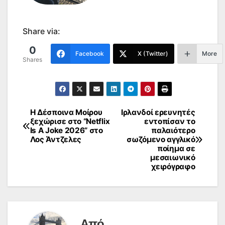
Share via:
0
Facebook
X (Twitter)
More
Shares
Η Δέσποινα Μοίρου
Ιρλανδοί ερευνητές
Πλοήγηση
ξεχώρισε στο “Netflix
εντοπίσαν το
Is A Joke 2026” στο
παλαιότερο
άρθρων
Λος Άντζελες
σωζόμενο αγγλικό
ποίημα σε
μεσαιωνικό
χειρόγραφο
Από