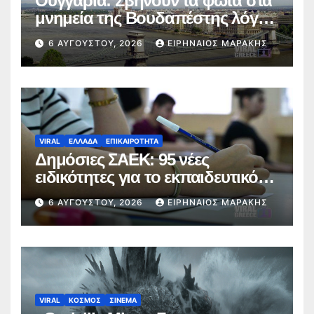
Ουγγαρία: Σβήνουν τα φώτα στα
μνημεία της Βουδαπέστης λόγω
καύσωνα και ενεργειακής πίεσης
6 ΑΥΓΟΎΣΤΟΥ, 2026
ΕΙΡΗΝΑΊΟΣ ΜΑΡΆΚΗΣ
VIRAL
ΕΛΛΑΔΑ
ΕΠΙΚΑΙΡΟΤΗΤΑ
Δημόσιες ΣΑΕΚ: 95 νέες
ειδικότητες για το εκπαιδευτικό
έτος 2026-2027
6 ΑΥΓΟΎΣΤΟΥ, 2026
ΕΙΡΗΝΑΊΟΣ ΜΑΡΆΚΗΣ
VIRAL
ΚΟΣΜΟΣ
ΣΙΝΕΜΑ