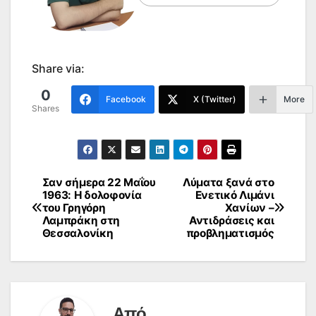
Share via:
0
Facebook
X (Twitter)
More
Shares
Σαν σήμερα 22 Μαΐου
Λύματα ξανά στο
Πλοήγηση
1963: Η δολοφονία
Ενετικό Λιμάνι
του Γρηγόρη
Χανίων –
άρθρων
Λαμπράκη στη
Αντιδράσεις και
Θεσσαλονίκη
προβληματισμός
Από